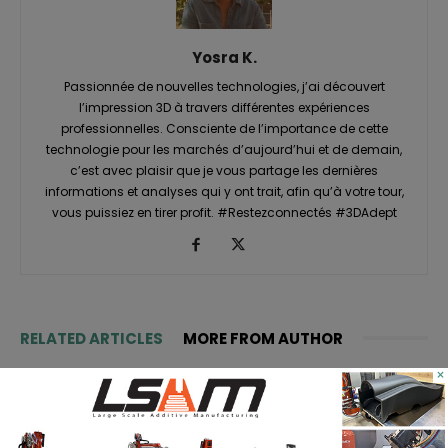
Yosra K.
Passionnée de nouvelles technologies, j’ai découvert
l’impression 3D à travers différentes expériences
professionnelles. Consciente de l’importance de cette
technologie pour les marchés d’aujourd’hui et de demain,
c’est avec plaisir que je vous partage les dernières
informations et analyses qui y ont trait, afin qu’à votre tour,
vous puissiez en tirer profit. #Restezconnectés #3DAdept
RELATED ARTICLES
MORE FROM AUTHOR
×
TE Connectivity mise sur
l’impression 3D pour la fabrication
de cathéters