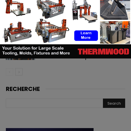
Le bon moment en FA : quand les
fabricants de machines doivent
lancer, et quand les utilisateurs
doivent investir
Cavan Sullivan inaugure les
toutes premières chaussures de
football adidas imprimées en 3D
RECHERCHE