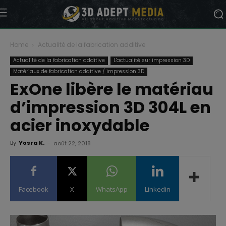
Home
Actualité de la fabrication additive
Actualité de la fabrication additive
L'actualité sur impression 3D
Matériaux de fabrication additive / impression 3D
ExOne libère le matériau
d’impression 3D 304L en
acier inoxydable
By
Yosra K.
-
août 22, 2018
Facebook
X
WhatsApp
Linkedin