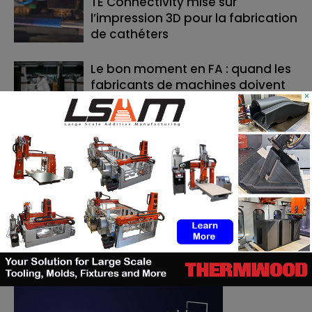
TE Connectivity mise sur
l’impression 3D pour la fabrication
de cathéters
Le bon moment en FA : quand les
fabricants de machines doivent
×
lancer, et quand les utilisateurs
doivent investir
RECHERCHE