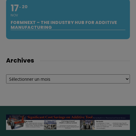
17
20
NOV
FORMNEXT – THE INDUSTRY HUB FOR ADDITIVE
MANUFACTURING
Archives
Archives