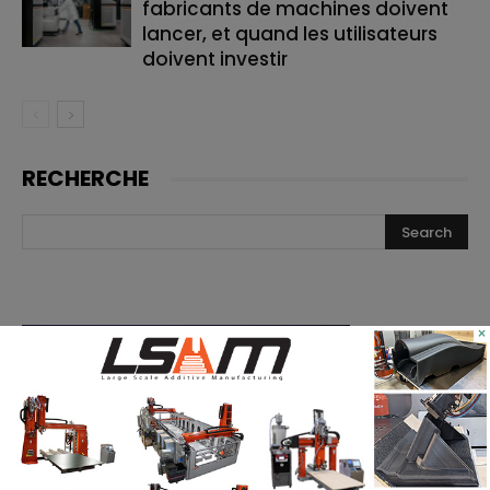
fabricants de machines doivent
lancer, et quand les utilisateurs
doivent investir
RECHERCHE
×