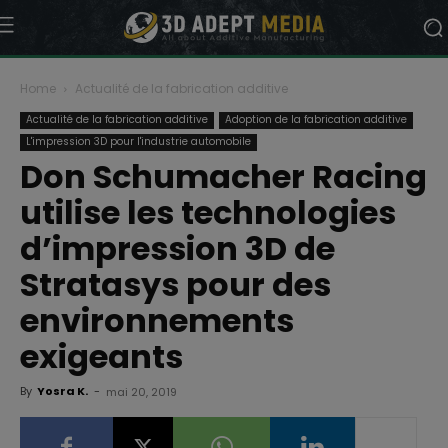
Home
Actualité de la fabrication additive
Actualité de la fabrication additive
Adoption de la fabrication additive
L'impression 3D pour l'industrie automobile
Don Schumacher Racing
utilise les technologies
d’impression 3D de
Stratasys pour des
environnements
exigeants
By
Yosra K.
-
mai 20, 2019