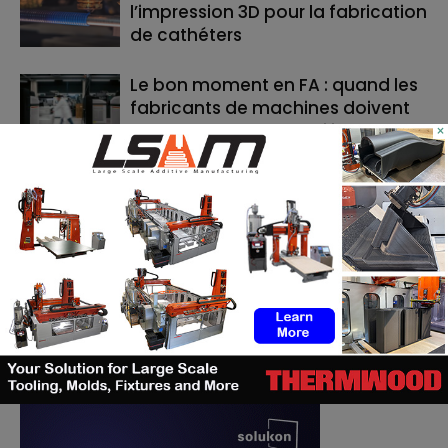
l’impression 3D pour la fabrication
de cathéters
Le bon moment en FA : quand les
fabricants de machines doivent
lancer, et quand les utilisateurs
×
doivent investir
RECHERCHE