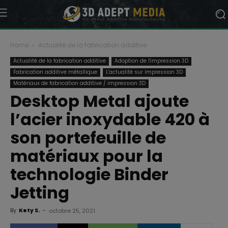
Home
Actualité de la fabrication additive
Actualité de la fabrication additive
Adoption de l'impression 3D
Fabrication additive métallique
L'actualité sur impression 3D
Matériaux de fabrication additive / impression 3D
Desktop Metal ajoute
l’acier inoxydable 420 à
son portefeuille de
matériaux pour la
technologie Binder
Jetting
By
Kety S.
-
octobre 25, 2021