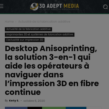
Home
Actualité de la fabrication additive
Actualité de la fabrication additive
Imprimantes 3D et systèmes de fabrication additive
L'actualité sur impression 3D
Desktop Anisoprinting,
la solution 3-en-1 qui
aide les opérateurs à
naviguer dans
l’impression 3D en fibre
continue
By
Kety S.
-
octobre 6, 2020