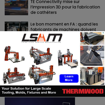
TE Connectivity mise sur
l’impression 3D pour la fabrication
de cathéters
Le bon moment en FA : quand les
fabricants de machines doivent
×
lancer, et quand les utilisateurs
doivent investir
RECHERCHE