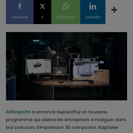
Facebook
X
WhatsApp
Linkedin
Anisoprint
a annoncé aujourd’hui un nouveau
programme qui aidera les entreprises à naviguer dans
leur parcours d’impression 3D composite. Baptisée