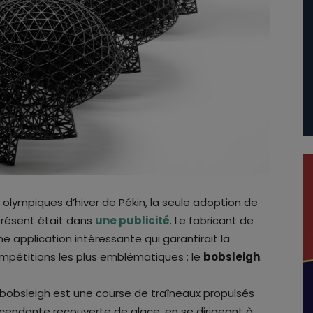
 olympiques d’hiver de Pékin, la seule adoption de
 présent était dans
une publicité
. Le fabricant de
e application intéressante qui garantirait la
ompétitions les plus emblématiques : le
bobsleigh
.
e bobsleigh est une course de traîneaux propulsés
escendante recouverte de glace, en se dirigeant à