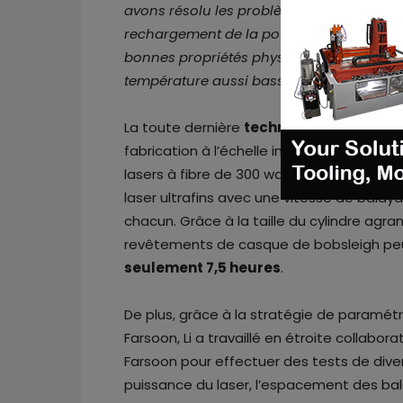
avons résolu les problèmes techniques diff
rechargement de la poudre pour le trait
bonnes propriétés physiques, notamment l’
température aussi basse que -35°C
.”
La toute dernière
technologie Flight® à 
fabrication à l’échelle industrielle avec le
lasers à fibre de 300 watts et de deux 
laser ultrafins avec une vitesse de bala
chacun. Grâce à la taille du cylindre agr
revêtements de casque de bobsleigh peuv
seulement 7,5 heures
.
De plus, grâce à la stratégie de paramét
Farsoon, Li a travaillé en étroite collabo
Farsoon pour effectuer des tests de div
puissance du laser, l’espacement des bala