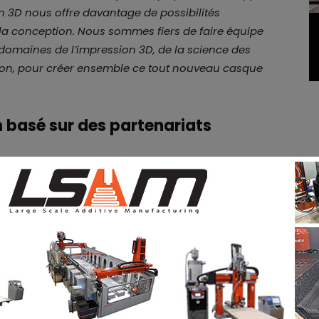
ion 3D nous offre davantage de possibilités
 la conception. Nous sommes fiers de faire équipe
 domaines de l’impression 3D, de la science des
ion, pour créer ensemble ce tout nouveau casque
 basé sur des partenariats
t fabriquée avec le matériau TPU spécialisé de
cellentes performances dans des conditions de
echnologie double laser Flight® de Farsoon.
llente capacité de charge, de résistance aux chocs
ure du casque, nous avons spécifiquement
 le processus de frittage laser à fibre de
eur de la stratégie R&D de Wanhua Chemical. “
Nous