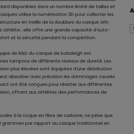
rd disponibles dans un nombre limité de tailles et
A
asques utilise la numérisation 3D pour collecter les
ructure en treillis de la doublure du casque afin
Ar
 athlète ; elle offre une grande capacité d’auto-
nfort et la sécurité pendant la compétition.
’équipe de R&D du casque de bobsleigh est
es tampons de différents niveaux de dureté. Les
sion plus élevées sont équipées d’une distribution
i peut absorber avec précision les dommages causés
mpact ont été conçues pour résister aux différentes
ision, offrant aux athlètes des performances de
ssociée à la coque en fibre de carbone, ne pèse que
500 grammes par rapport au casque traditionnel en