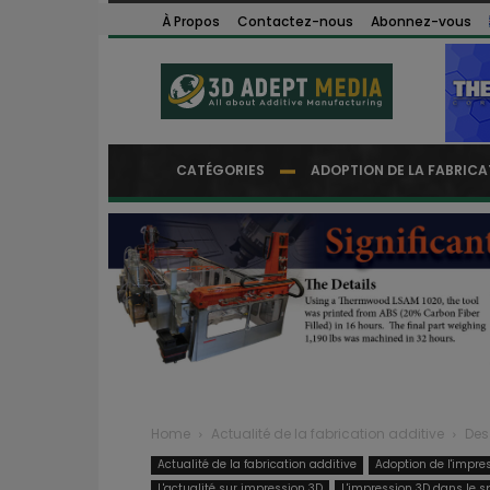
À Propos
Contactez-nous
Abonnez-vous
CATÉGORIES
ADOPTION DE LA FABRICA
Home
Actualité de la fabrication additive
Des
Actualité de la fabrication additive
Adoption de l'impre
L'actualité sur impression 3D
L'impression 3D dans le s