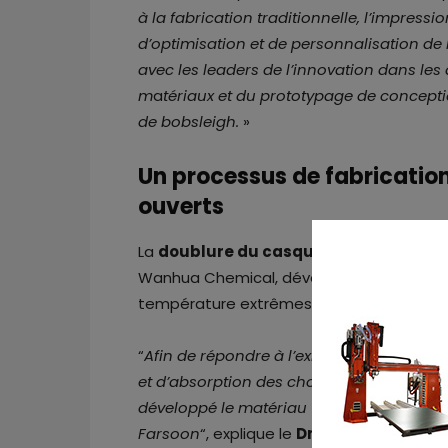
à la fabrication traditionnelle, l’impress
d’optimisation et de personnalisation de
avec les leaders de l’innovation dans les
m
a
tériaux et du prototypage de concept
de bobsleigh.
»
Un processus de fabrication
ouverts
La
doublure du casque de bobsleigh
es
Wanhua Chemical, développé pour ses ex
température extrêmes, et produit par la t
“
Afin de répondre à l’exigence d’une exce
et d’absorption des chocs pour la doubl
développé le matériau TPU WF-PU95AB pour
Farsoon
“, explique le
Dr Yang Jie
, direct