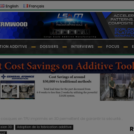
English
Français
TION ADDITIVE
DOSSIERS
INTERVIEWS
FOCUS
 casques en TPU imprimés en 3D permettent de garantir la sécurité...
ssion 3D
Adoption de la fabrication additive
R
port