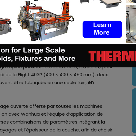
iciles tels que l’absorption du laser, le
ement du matériau TPU ; et nous avons obtenu de
élasticité et la flexibilité, même à une
U
double laser à fibre
de Farsoon permet une
 matériau TPU ; elle tire parti de deux puissants
systèmes optiques dynamiques, créant deux spots
yage rapide pouvant atteindre 20 m/s (66ft/s) pour
andi de la Flight 403P (400 × 400 × 450 mm), deux
ent être fabriqués en une seule fois,
en
rage ouverte offerte par toutes les machines
ration avec Wanhua et l’équipe d’application de
erses combinaisons de paramètres intégrant la
yages et l’épaisseur de la couche, afin de choisir