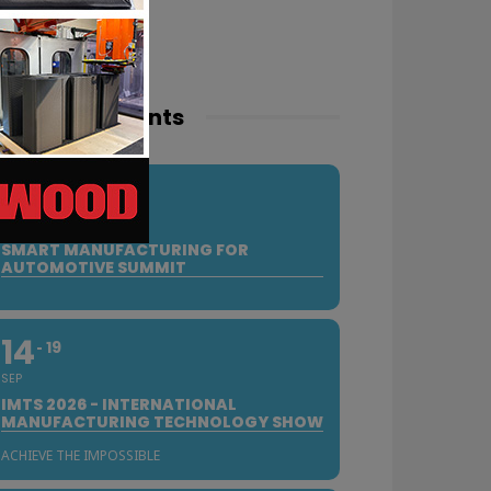
pcoming events
10
SEP
SMART MANUFACTURING FOR
AUTOMOTIVE SUMMIT
14
19
SEP
IMTS 2026 - INTERNATIONAL
MANUFACTURING TECHNOLOGY SHOW
ACHIEVE THE IMPOSSIBLE