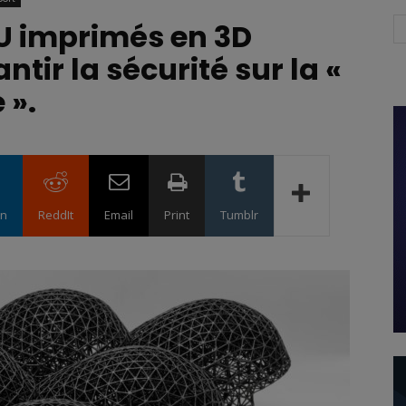
U imprimés en 3D
tir la sécurité sur la «
 ».
in
ReddIt
Email
Print
Tumblr