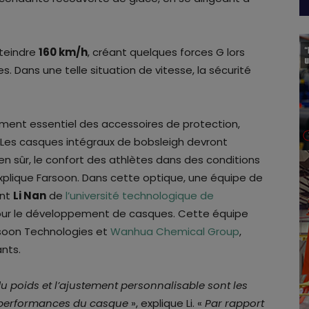
tteindre
160 km/h
, créant quelques forces G lors
. Dans une telle situation de vitesse, la sécurité
ment essentiel des accessoires de protection,
 Les casques intégraux de bobsleigh devront
bien sûr, le confort des athlètes dans des conditions
explique Farsoon. Dans cette optique, une équipe de
int
Li Nan
de
l’université technologique de
A pour le développement de casques. Cette équipe
soon Technologies et
Wanhua Chemical Group
,
nts.
u poids et l’ajustement personnalisable sont les
es performances du casque
», explique Li. «
Par rapport