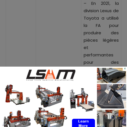
– En 2021, la
division Lexus de
Toyota a utilisé
la FA pour
produire des
pièces légères
et
performantes
pour des
×
véhicules
conceptuels.
Légende : Principales étapes de l’adoption de la FA par
Toyota