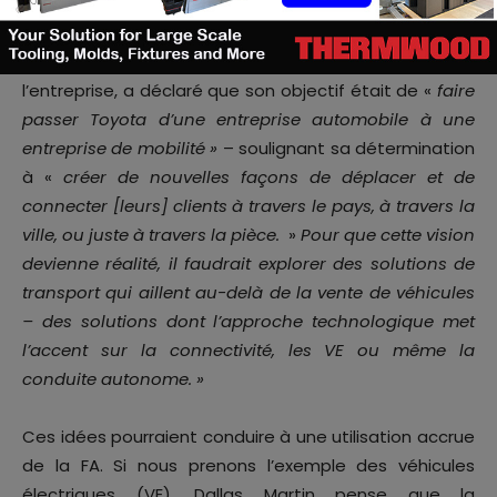
Dans son discours au CES 2018
, Akio Toyoda
, président
de Toyota Motors et petit-fils du fondateur de
l’entreprise, a déclaré que son objectif était de «
faire
passer Toyota d’une entreprise automobile à une
entreprise de mobilité »
– soulignant sa détermination
à «
créer de nouvelles façons de déplacer et de
connecter [leurs] clients à travers le pays, à travers la
ville, ou juste à travers la pièce.
»
Pour que cette vision
devienne réalité, il faudrait explorer des solutions de
transport qui aillent au-delà de la vente de véhicules
– des solutions dont l’approche technologique met
l’accent sur la connectivité, les VE ou même la
conduite autonome. »
Ces idées pourraient conduire à une utilisation accrue
de la FA. Si nous prenons l’exemple des véhicules
électriques (VE), Dallas Martin pense que la