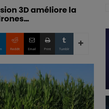
ion 3D améliore la
drones…
in
ReddIt
Email
Print
Tumblr