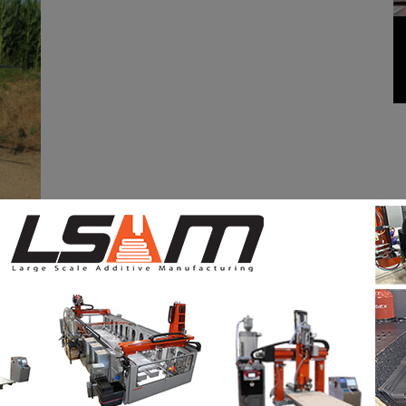
aillent pas dans l’agriculture (c’est aussi important
 dans la pulvérisation des produits chimiques qui
arasites. Il se vulgarise de plus en plus et prend
r l’humain. De par la lourdeur de ceux-ci, le temps