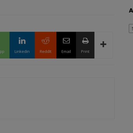
A
Ar
pp
Linkedin
ReddIt
Email
Print