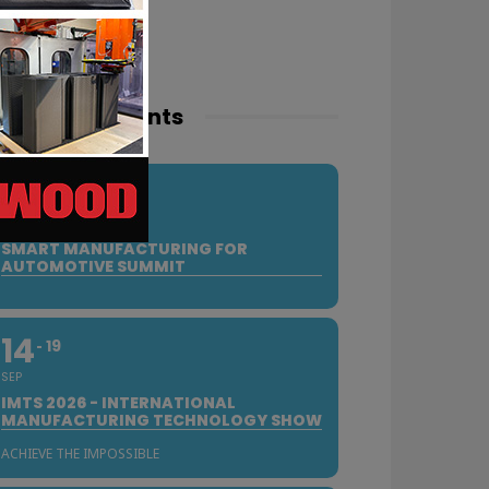
pcoming events
10
SEP
SMART MANUFACTURING FOR
AUTOMOTIVE SUMMIT
14
19
SEP
IMTS 2026 - INTERNATIONAL
MANUFACTURING TECHNOLOGY SHOW
ACHIEVE THE IMPOSSIBLE