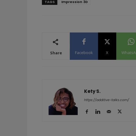
TAGS
Impression 3D
Facebook
X
WhatsA
Share
Kety S.
https://additive-talks.com/