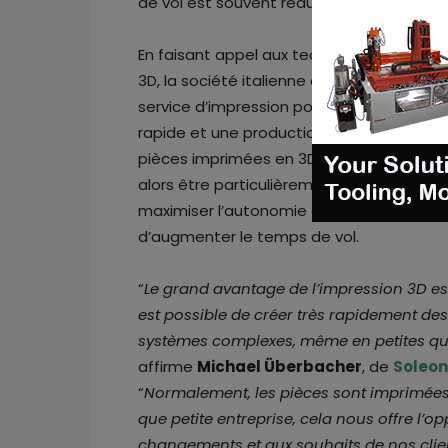
de vol est souvent réduit.
En faisant appel aux techniques de l’impr
3D, la société italienne exploite la puissa
service d’impression pour réaliser un pro
rapide et une production partielle d’utilisa
pièces imprimées en 3D à usage final doi
alors être particulièrement légères, afin 
maximiser l’autonomie de la batterie et
d’augmenter le temps de vol.
“
Le grand avantage de l’impression 3D est
est possible de créer très rapidement des
systèmes complexes, même en petites qu
affirme
Michael Überbacher
, de
Soleon
“
Normalement, les pièces sont imprimées
que petite entreprise, cela nous offre l’o
changements et aux souhaits de nos clie