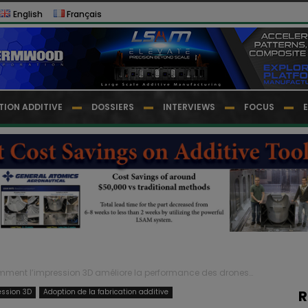
English
Français
TION ADDITIVE
DOSSIERS
INTERVIEWS
FOCUS
ment l’impression 3D améliore la performance des drones…
ession 3D
Adoption de la fabrication additive
R