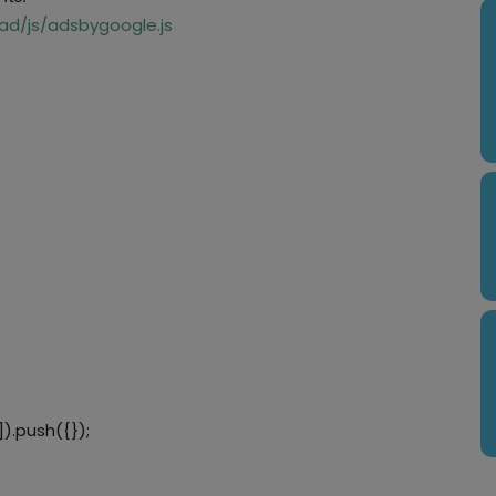
d/js/adsbygoogle.js
).push({});