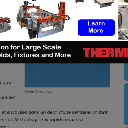
ession
nce du
U
totypage
tion. Les
vent
de
 qu’il
Drone SoleonAgro
antités
“,
.
 et envoyées dans un délai d’une semaine. En tant
pportunité de réagir très rapidement aux
nts.
”