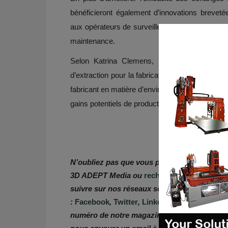
bénéficieront également d’innovations breveté
aux opérateurs de surveiller l’état des filtres 
maintenance.
Selon Katrina Clemens, la solution AM 400
d’extraction pour la fabrication additive métal 
fabricant en matière d’environnement de travail, 
gains potentiels de productivité à valeur ajoutée
N’oubliez pas que vous pouvez
poster gratu
3D ADEPT Media ou
rechercher un emploi
vi
suivre sur nos réseaux sociaux et à vous in
:
Facebook
,
Twitter
,
LinkedIn
&
Instagram
! 
numéro de notre magazine numérique ou si vou