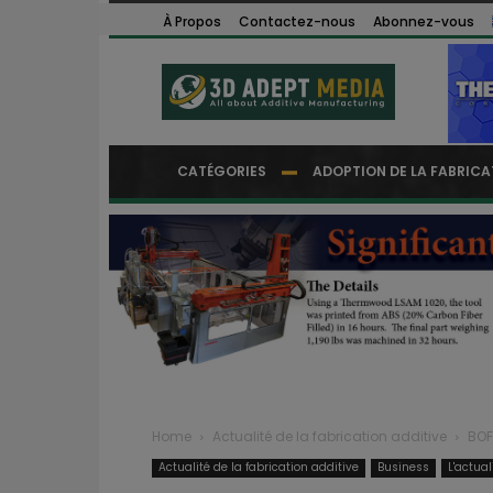
À Propos
Contactez-nous
Abonnez-vous
CATÉGORIES
ADOPTION DE LA FABRICA
Home
Actualité de la fabrication additive
BOF
Actualité de la fabrication additive
Business
L'actua