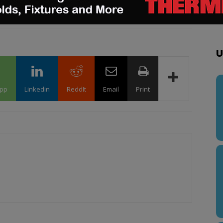
com
.
U
pp
Linkedin
ReddIt
Email
Print