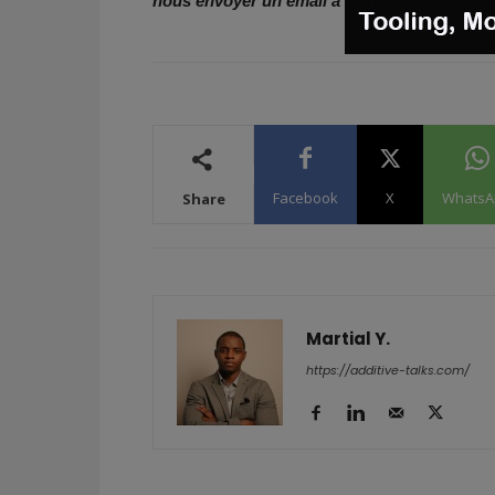
nous envoyer un email à
contact@3dadept.
Facebook
X
WhatsA
Share
Martial Y.
https://additive-talks.com/