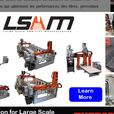
es qui optimisent les performances des filtres, permettant
et de coordonner les échanges en fonction des calendriers de
 marque une avancée significative dans la technologie
et constitue un élément important de la stratégie globale d’un
tout en contribuant à préserver la qualité des produits et les
.
itement
les offres d’emploi de l’industrie de la FA sur
a notre tableau d’offres d’emploi. N’hésitez pas à nous
scrire à notre newsletter hebdomadaire
Si vous avez une innovation à partager pour le prochain
s avez un article à faire connaître, n’hésitez pas à