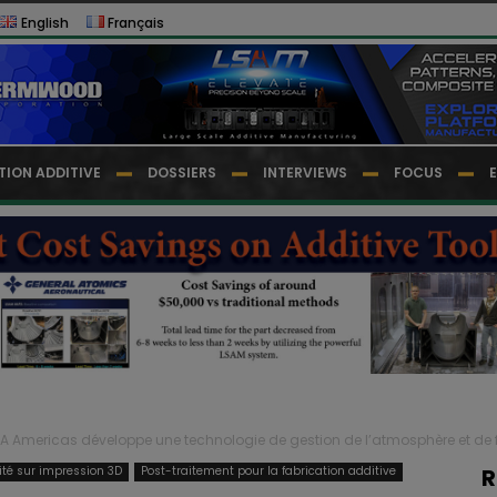
English
Français
TION ADDITIVE
DOSSIERS
INTERVIEWS
FOCUS
A Americas développe une technologie de gestion de l’atmosphère et de fil
lité sur impression 3D
Post-traitement pour la fabrication additive
R