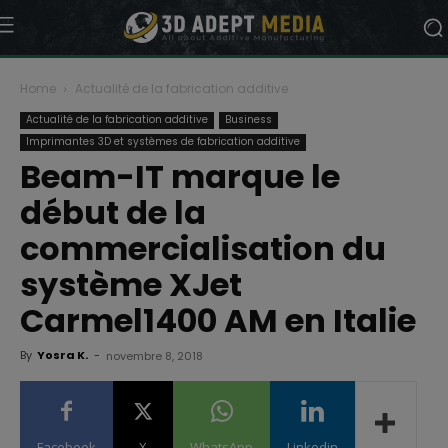
Home
Actualité de la fabrication additive
Actualité de la fabrication additive
Business
Imprimantes 3D et systèmes de fabrication additive
Beam-IT marque le
début de la
commercialisation du
système XJet
Carmel1400 AM en Italie
By
Yosra K.
-
novembre 8, 2018
Facebook
X
WhatsApp
Linkedin