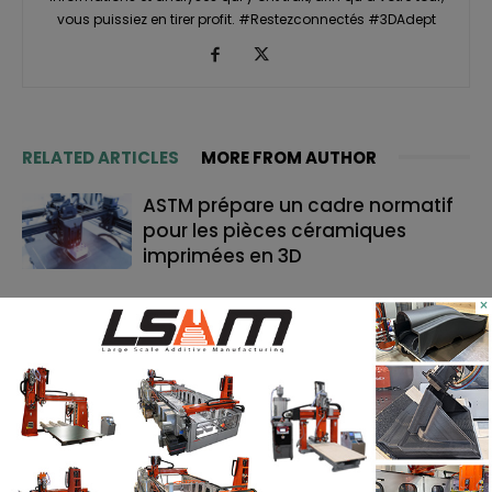
vous puissiez en tirer profit. #Restezconnectés #3DAdept
RELATED ARTICLES
MORE FROM AUTHOR
ASTM prépare un cadre normatif
pour les pièces céramiques
imprimées en 3D
×
TE Connectivity mise sur
l’impression 3D pour la fabrication
de cathéters
Le bon moment en FA : quand les
fabricants de machines doivent
lancer, et quand les utilisateurs
doivent investir