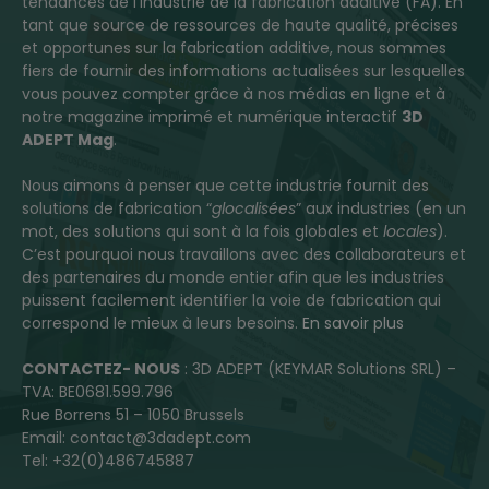
tendances de l’industrie de la fabrication additive (FA). En
tant que source de ressources de haute qualité, précises
et opportunes sur la fabrication additive, nous sommes
fiers de fournir des informations actualisées sur lesquelles
vous pouvez compter grâce à nos médias en ligne et à
notre magazine imprimé et numérique interactif
3D
ADEPT Mag
.
Nous aimons à penser que cette industrie fournit des
solutions de fabrication “
glocalisées
” aux industries (en un
mot, des solutions qui sont à la fois globales et
locales
).
C’est pourquoi nous travaillons avec des collaborateurs et
des partenaires du monde entier afin que les industries
puissent facilement identifier la voie de fabrication qui
correspond le mieux à leurs besoins.
En savoir plus
CONTACTEZ- NOUS
: 3D ADEPT (KEYMAR Solutions SRL) –
TVA: BE0681.599.796
Rue Borrens 51 – 1050 Brussels
Email: contact@3dadept.com
Tel: +32(0)486745887