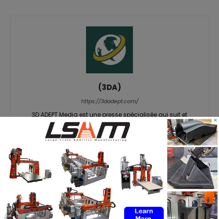
(3DA)
https://3dadept.com/
3D ADEPT Media est une presse spécialisée qui suit et
×
analyse les dernières tendances de l’industrie de la
fabrication additive (FA). En tant que ressource de haute
qualité et précise sur la fabrication additive, nous sommes
fiers de fournir des informations actualisées sur lesquelles
vous pouvez compter grâce à notre média en ligne et à
notre magazine imprimé et numérique interactif 3D ADEPT
Mag. Les contenus de 3D ADEPT sont disponibles en anglais
et en français.