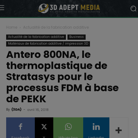
Home
Actualité de la fabrication additive
Actualité de la fabrication additive
Business
Matériaux de fabrication additive / impression 3D
Antero 800NA, le
thermoplastique de
Stratasys pour le
processus FDM à base
de PEKK
By
(3DA)
-
avril 16, 2018
Facebook
X
WhatsApp
Linkedin