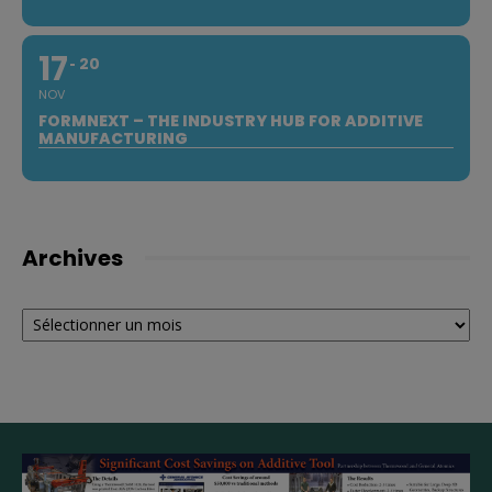
17
20
NOV
FORMNEXT – THE INDUSTRY HUB FOR ADDITIVE
MANUFACTURING
Archives
Archives