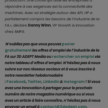
production. Une chose qui aide les entreprises à
répondre à ces exigences est la connectivité des
machines. Avec sa stratégie autour des API, HP a
parfaitement compris les besoins de l’industrie de la
FA.
», déclare
Danny Winn
, VP Growth & Innovation
chez AMFG.
N’oubliez pas que vous pouvez
poster
gratuitement
les offres d’emploi de l’industrie de la
FA sur 3D ADEPT Media ou
rechercher un emploi
via
notre tableau d’offres d’emploi. N’hésitez pas à nous
suivre sur nos réseaux sociaux et à vous inscrire à
notre newsletter hebdomadaire
:
Facebook
,
Twitter
,
LinkedIn
&
Instagram
! Si vous
avez une innovation à partager pour le prochain
numéro de notre magazine numérique ou si vous
avez un article à faire connaître, n’hésitez pas à nous
envoyer un email à
contact@3dadept.com
.