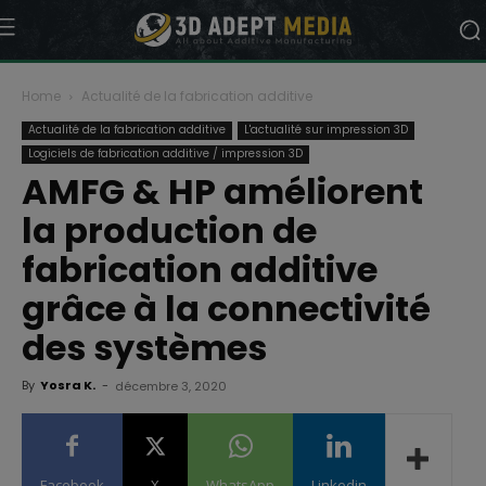
Home
Actualité de la fabrication additive
Actualité de la fabrication additive
L'actualité sur impression 3D
Logiciels de fabrication additive / impression 3D
AMFG & HP améliorent
la production de
fabrication additive
grâce à la connectivité
des systèmes
By
Yosra K.
-
décembre 3, 2020
Facebook
X
WhatsApp
Linkedin