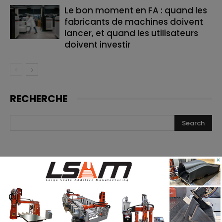
Le bon moment en FA : quand les
fabricants de machines doivent
lancer, et quand les utilisateurs
doivent investir
RECHERCHE
×