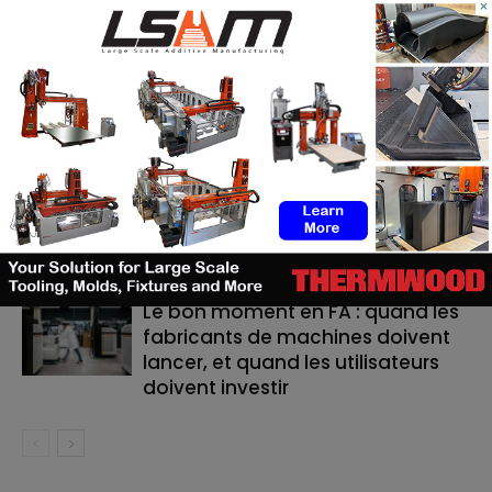
×
RELATED ARTICLES
MORE FROM AUTHOR
ASTM prépare un cadre normatif
pour les pièces céramiques
imprimées en 3D
TE Connectivity mise sur
l’impression 3D pour la fabrication
de cathéters
Le bon moment en FA : quand les
fabricants de machines doivent
lancer, et quand les utilisateurs
doivent investir