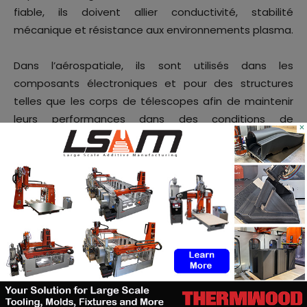
fiable, ils doivent allier conductivité, stabilité
mécanique et résistance aux environnements plasma.
Dans l’aérospatiale, ils sont utilisés dans les
composants électroniques et pour des structures
telles que les corps de télescopes afin de maintenir
leurs performances dans des conditions de
×
températures extrêmes.
La combinaison de l’AlN et de l’impression 3D SLA de
3DCeram permet d’obtenir des composants offrant
une meilleure dissipation thermique et des
géométries optimisées.
Selon 3DCeram, dans l’aérospatiale et l’optique, le
Si₃N₄ a déjà été adopté pour les composants
structurels des assemblages de télescopes. Par