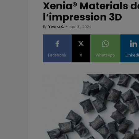
Xenia® Materials 
l’impression 3D
By
Yosra K.
-
mai 31, 2024
Facebook
X
WhatsApp
Linked