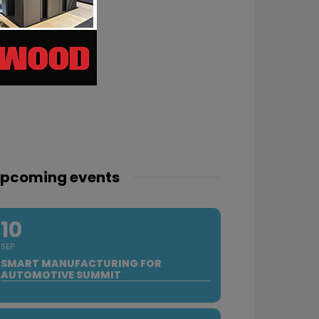
pcoming events
10
SEP
SMART MANUFACTURING FOR
AUTOMOTIVE SUMMIT