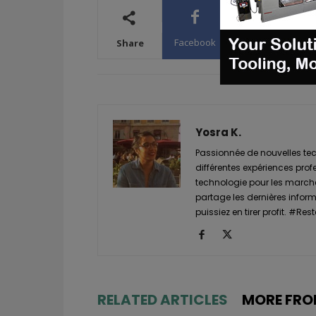
Facebook
X
WhatsA
Share
Yosra K.
Passionnée de nouvelles tech
différentes expériences prof
technologie pour les marché
partage les dernières informa
puissiez en tirer profit. #
RELATED ARTICLES
MORE FRO