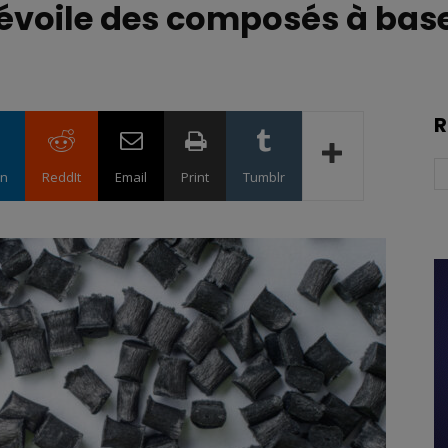
dévoile des composés à bas
R
in
ReddIt
Email
Print
Tumblr