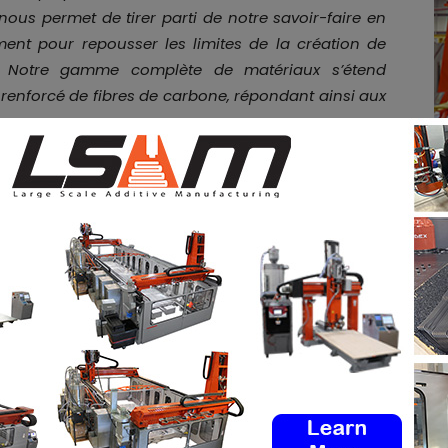
ous permet de tirer parti de notre savoir-faire en
ent pour repousser les limites de la création de
s. Notre gamme complète de matériaux s’étend
enforcé de fibres de carbone, répondant ainsi aux
s seront présentés au salon
TCT3Sixty 2024
, qui se
ratuitement
les offres d’emploi de l’industrie de la FA
mploi
via notre tableau d’offres d’emploi. N’hésitez
ociaux et à vous inscrire à notre newsletter
dIn
&
Instagram
!