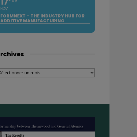
17
NOV
FORMNEXT – THE INDUSTRY HUB FOR
ADDITIVE MANUFACTURING
rchives
chives