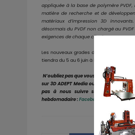
appliquée à la base de polymère PVDF, n
matière de recherche et de développem
matériaux d’impression 3D innovant
désormais du PVDF non chargé au PVDF r
exigences de chaque client
. »
Les nouveaux grades de Xenia® Material
tiendra du 5 au 6 juin à Birmingham.
N’oubliez pas que vous pouvez
poster g
sur 3D ADEPT Media ou
rechercher un e
pas à nous suivre sur nos réseaux s
hebdomadaire :
Facebook
,
Twitter
,
Linke