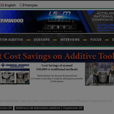
English
Français
TION ADDITIVE
DOSSIERS
INTERVIEWS
FOCUS
ia® Materials dévoile des composés à base de PVDF pour l’impression 3D
ession 3D
Matériaux de fabrication additive / impression 3D