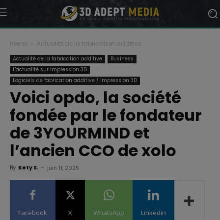
Home
Actualité de la fabrication additive
Actualité de la fabrication additive
Business
L'actualité sur impression 3D
Logiciels de fabrication additive / impression 3D
Voici opdo, la société
fondée par le fondateur
de 3YOURMIND et
l’ancien CCO de xolo
By
Kety S.
-
juin 11, 2025
Facebook
X
WhatsApp
Linkedin