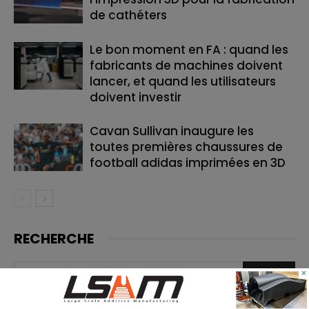
de cathéters
Le bon moment en FA : quand les
fabricants de machines doivent
lancer, et quand les utilisateurs
doivent investir
Cavan Sullivan inaugure les
toutes premières chaussures de
football adidas imprimées en 3D
RECHERCHE
×