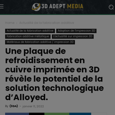
Home
Actualité de la fabrication additive
Actualité de la fabrication additive
Adoption de l'impression 3D
Fabrication additive métallique
L'actualité sur impression 3D
Matériaux de fabrication additive / impression 3D
Une plaque de
refroidissement en
cuivre imprimée en 3D
révèle le potentiel de la
solution technologique
d’Alloyed.
By
(3DA)
-
janvier 11, 2022