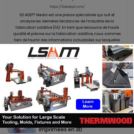
https://3dadept.com/
3D ADEPT Media est une presse spécialisée qui suit et
analyse les dernières tendances de l’industrie de la
fabrication additive (FA). En tant que ressource de haute
qualité et précise sur la fabrication additive, nous sommes
fiers de fournir des informations actualisées sur lesquelles
×
vous pouvez compter grâce à notre média en ligne et à
notre magazine imprimé et numérique interactif 3D ADEPT
Mag. Les contenus de 3D ADEPT sont disponibles en anglais
et en français.
RELATED ARTICLES
MORE FROM AUTHOR
ASTM prépare un cadre normatif
pour les pièces céramiques
imprimées en 3D