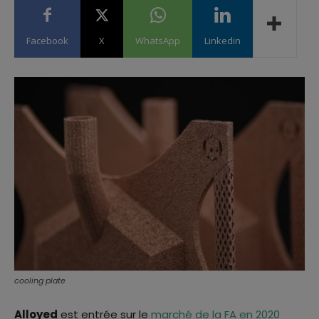
Facebook
X
WhatsApp
Linkedin
cooling plate
Alloyed
est entrée sur le
marché de la FA en 2020