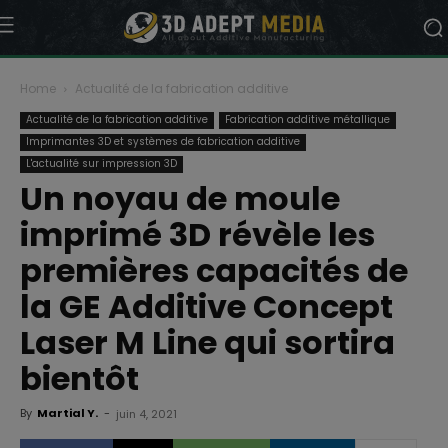
Home
Actualité de la fabrication additive
Actualité de la fabrication additive
Fabrication additive métallique
Imprimantes 3D et systèmes de fabrication additive
L'actualité sur impression 3D
Un noyau de moule
imprimé 3D révèle les
premières capacités de
la GE Additive Concept
Laser M Line qui sortira
bientôt
By
Martial Y.
-
juin 4, 2021