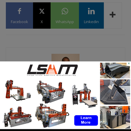
Facebook
X
WhatsApp
Linkedin
×
Martial Y.
https://additive-talks.com/