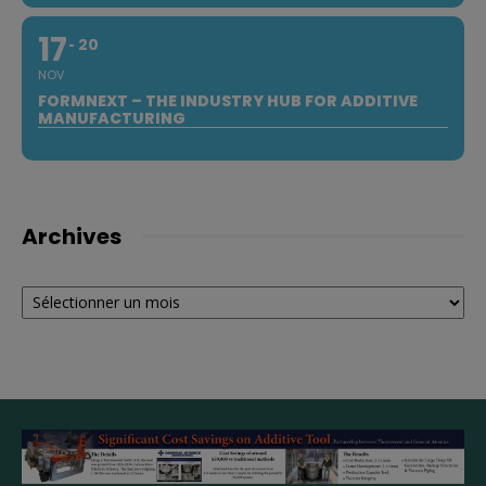
17
20
NOV
FORMNEXT – THE INDUSTRY HUB FOR ADDITIVE
MANUFACTURING
Archives
Archives