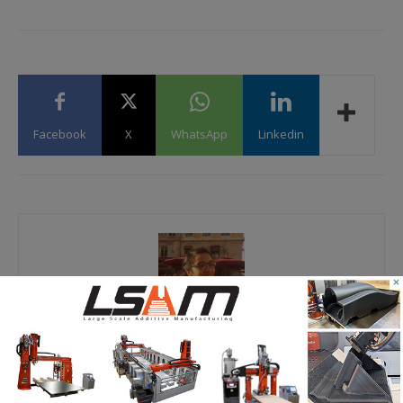
Facebook
X
WhatsApp
Linkedin
×
Yosra K.
Passionnée de nouvelles technologies, j’ai découvert
l’impression 3D à travers différentes expériences