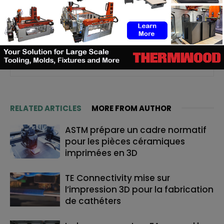
professionnelles. Consciente de l’importance de cette
technologie pour les marchés d’aujourd’hui et de demain,
c’est avec plaisir que je vous partage les dernières
informations et analyses qui y ont trait, afin qu’à votre tour,
vous puissiez en tirer profit. #Restezconnectés #3DAdept
RELATED ARTICLES
MORE FROM AUTHOR
ASTM prépare un cadre normatif
pour les pièces céramiques
imprimées en 3D
TE Connectivity mise sur
l’impression 3D pour la fabrication
de cathéters