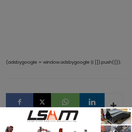
(adsbygoogle = window.adsbygoogle || []).push({});
×
Facebook
X
WhatsApp
Linkedin