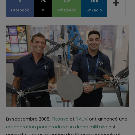
Facebook
X
WhatsApp
Linkedin
En septembre 2008,
Titomic
et
TAUV
ont annoncé une
collaboration pour produire un drone militaire
qui
pourrait servir en situation de défense nationale et