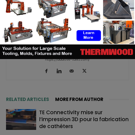
Kety S.
https://additive-talks.com/
RELATED ARTICLES
MORE FROM AUTHOR
TE Connectivity mise sur
l’impression 3D pour la fabrication
de cathéters