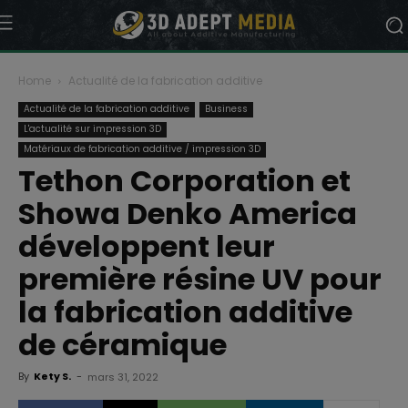
Home
Actualité de la fabrication additive
Actualité de la fabrication additive
Business
L'actualité sur impression 3D
Matériaux de fabrication additive / impression 3D
Tethon Corporation et
Showa Denko America
développent leur
première résine UV pour
la fabrication additive
de céramique
By
Kety S.
-
mars 31, 2022