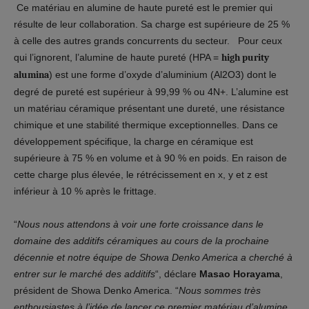
Ce matériau en alumine de haute pureté est le premier qui
résulte de leur collaboration. Sa charge est supérieure de 25 %
à celle des autres grands concurrents du secteur. Pour ceux
qui l’ignorent, l’alumine de haute pureté (HPA =
high purity
alumina
) est une forme d’oxyde d’aluminium (Al2O3) dont le
degré de pureté est supérieur à 99,99 % ou 4N+. L’alumine est
un matériau céramique présentant une dureté, une résistance
chimique et une stabilité thermique exceptionnelles. Dans ce
développement spécifique, la charge en céramique est
supérieure à 75 % en volume et à 90 % en poids. En raison de
cette charge plus élevée, le rétrécissement en x, y et z est
inférieur à 10 % après le frittage.
“
Nous nous attendons à voir une forte croissance dans le
domaine des additifs céramiques au cours de la prochaine
décennie et notre équipe de Showa Denko America a cherché à
entrer sur le marché des additifs
“, déclare
Masao Horayama
,
président de Showa Denko America. “
Nous sommes très
enthousiastes à l’idée de lancer ce premier matériau d’alumine