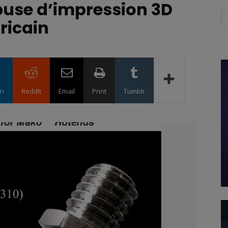
buse d’impression 3D
ricain
in
ReddIt
Email
Print
Tumblr