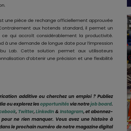
on.
est une pièce de rechange officiellement approuvée
 Contrairement aux hotends standard, il permet un
e qui accroît considérablement la productivité.
épond à une demande de longue date pour l’impression
 Lab. Cette solution permet aux utilisateurs
alisation d’obtenir une précision et une flexibilité
brication additive ou cherchez un emploi ? Publiez
ia ou explorez les
opportunités
via notre
job board
.
cebook
,
Twitter
,
LinkedIn
&
Instagram
, et abonnez-
pour ne rien manquer. Vous avez une histoire à
 dans le prochain numéro de notre magazine digital