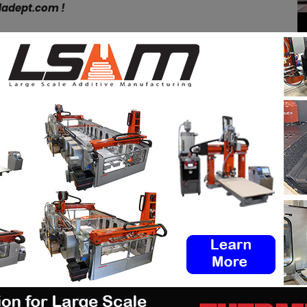
dadept.com !
pp
Linkedin
ReddIt
Email
Print