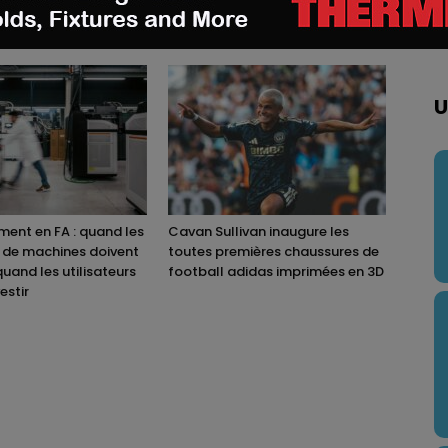
M AUTHOR
U
ent en FA : quand les
Cavan Sullivan inaugure les
 de machines doivent
toutes premières chaussures de
quand les utilisateurs
football adidas imprimées en 3D
estir