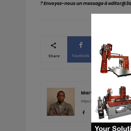
? Envoyez-nous un message à editor@3
Facebook
X
WhatsA
Share
Martial Y.
https://additive-talks.com/