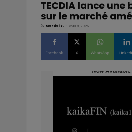
TECDIA lance une 
sur le marché amé
By
Martial Y.
-
avril 9, 2025
Facebook
X
WhatsApp
Linked