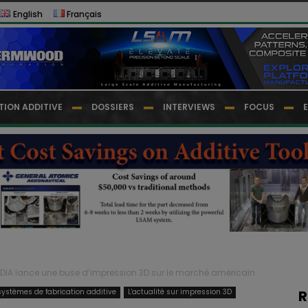
English
Français
TION ADDITIVE
DOSSIERS
INTERVIEWS
FOCUS
DIA lance une buse d’impression 3D sur le marché américain
ystèmes de fabrication additive
L'actualité sur impression 3D
R