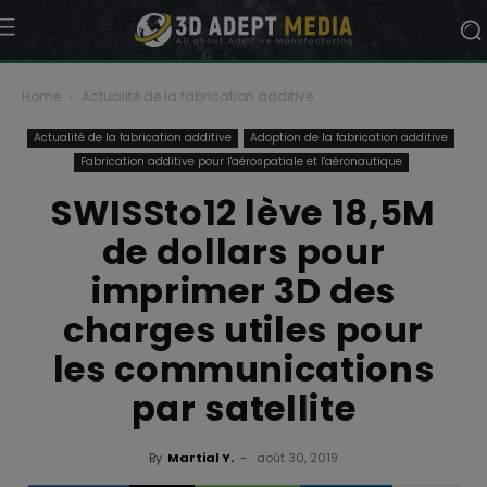
Home
Actualité de la fabrication additive
Actualité de la fabrication additive
Adoption de la fabrication additive
Fabrication additive pour l'aérospatiale et l'aéronautique
SWISSto12 lève 18,5M
de dollars pour
imprimer 3D des
charges utiles pour
les communications
par satellite
By
Martial Y.
-
août 30, 2019