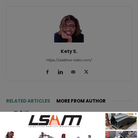
Kety S.
https://additive-talks.com/
RELATED ARTICLES
MORE FROM AUTHOR
ASTM prépare un cadre normatif
×
pour les pièces céramiques
imprimées en 3D