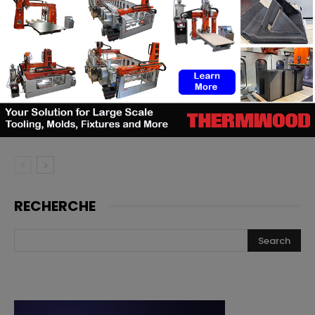
TE Connectivity mise sur
l’impression 3D pour la fabrication
de cathéters
Le bon moment en FA : quand les
fabricants de machines doivent
lancer, et quand les utilisateurs
doivent investir
RECHERCHE