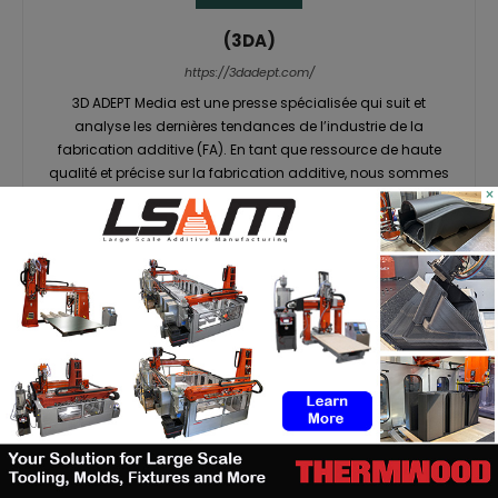
(3DA)
https://3dadept.com/
3D ADEPT Media est une presse spécialisée qui suit et
analyse les dernières tendances de l’industrie de la
fabrication additive (FA). En tant que ressource de haute
qualité et précise sur la fabrication additive, nous sommes
×
fiers de fournir des informations actualisées sur lesquelles
vous pouvez compter grâce à notre média en ligne et à
notre magazine imprimé et numérique interactif 3D ADEPT
Mag. Les contenus de 3D ADEPT sont disponibles en anglais
et en français.
RELATED ARTICLES
MORE FROM AUTHOR
TE Connectivity mise sur