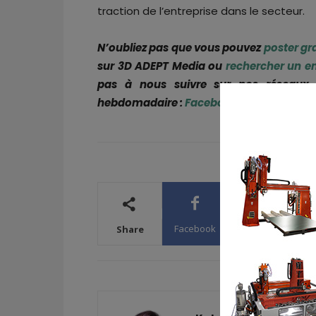
traction de l’entreprise dans le secteur.
N’oubliez pas que vous pouvez
poster gr
sur 3D ADEPT Media ou
rechercher un e
pas à nous suivre sur nos réseaux s
hebdomadaire :
Facebook
,
Twitter
,
Linke
Facebook
X
WhatsA
Share