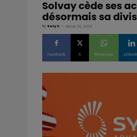
Solvay cède ses act
désormais sa divis
By
Kety S.
-
février 20, 2024
Facebook
X
WhatsApp
Linked