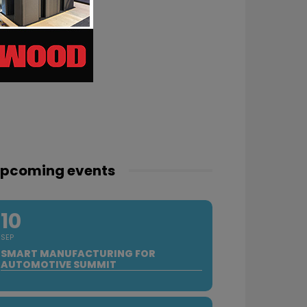
pcoming events
10
SEP
SMART MANUFACTURING FOR
AUTOMOTIVE SUMMIT