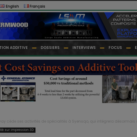
English
Français
TION ADDITIVE
DOSSIERS
INTERVIEWS
FOCUS
vay cède ses activités de spécialités à Syensqo, qui intégrera désormais s
lité sur impression 3D