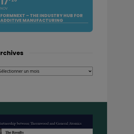
17
NOV
FORMNEXT – THE INDUSTRY HUB FOR
ADDITIVE MANUFACTURING
rchives
chives