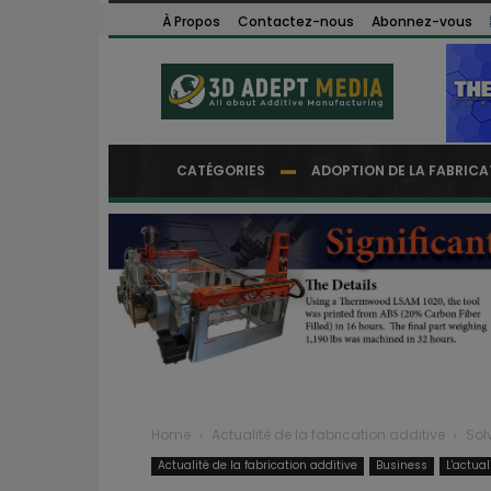
À Propos
Contactez-nous
Abonnez-vous
CATÉGORIES
ADOPTION DE LA FABRICA
Home
Actualité de la fabrication additive
Sol
Actualité de la fabrication additive
Business
L'actua