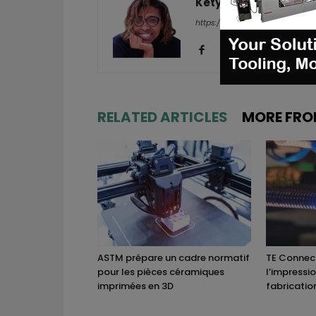
Kety S.
https://additive-talks.com/
RELATED ARTICLES
MORE FRO
ASTM prépare un cadre normatif
TE Connect
pour les pièces céramiques
l’impressi
imprimées en 3D
fabricatio