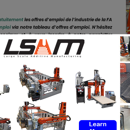
atuitement
les offres d’emploi de l’industrie de la FA
mploi
via notre tableau d’offres d’emploi. N’hésitez
ociaux et à vous inscrire à notre newsletter
dIn
&
Instagram
!
pp
Linkedin
ReddIt
Email
Print