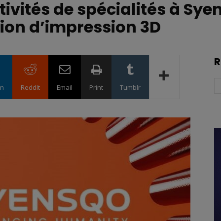
ivités de spécialités à Sye
ion d’impression 3D
R
in
ReddIt
Email
Print
Tumblr