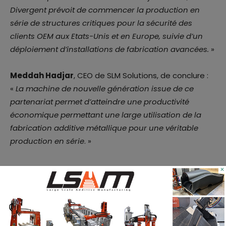
Divergent prévoit de commencer la production en
série de structures critiques pour la sécurité des
clients OEM aux Etats-Unis et en Europe, suivie d’un
déploiement d’installations de fabrication avancées.
»
Meddah Hadjar
, CEO de SLM Solutions, de conclure :
«
La machine de nouvelle génération issue de ce
partenariat permet d’atteindre une productivité
économique permettant une large utilisation de la
fabrication additive métallique pour une véritable
production en série
. »
×