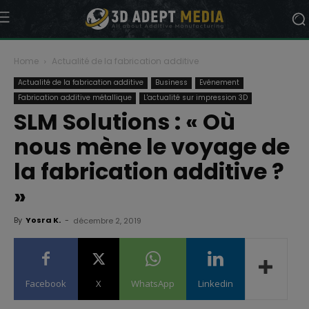
Home
Actualité de la fabrication additive
Actualité de la fabrication additive
Business
Evénement
Fabrication additive métallique
L'actualité sur impression 3D
SLM Solutions : « Où
nous mène le voyage de
la fabrication additive ?
»
By
Yosra K.
-
décembre 2, 2019
Facebook
X
WhatsApp
Linkedin