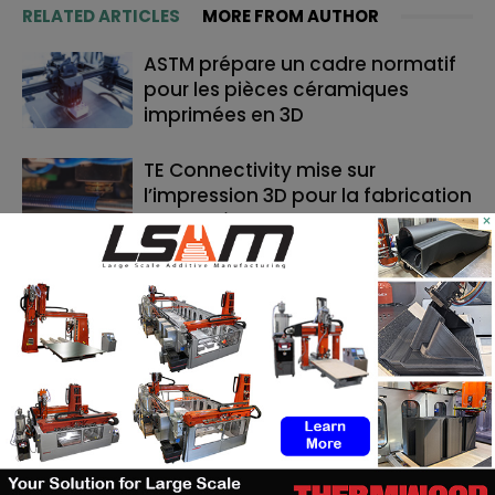
RELATED ARTICLES
MORE FROM AUTHOR
ASTM prépare un cadre normatif
pour les pièces céramiques
imprimées en 3D
TE Connectivity mise sur
l’impression 3D pour la fabrication
de cathéters
×
Le bon moment en FA : quand les
fabricants de machines doivent
lancer, et quand les utilisateurs
doivent investir
RECHERCHE