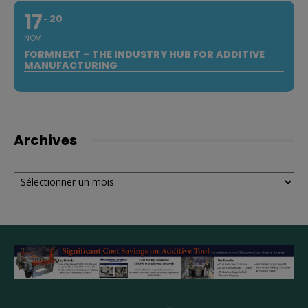
17
20
NOV
FORMNEXT – THE INDUSTRY HUB FOR ADDITIVE
MANUFACTURING
Archives
Archives