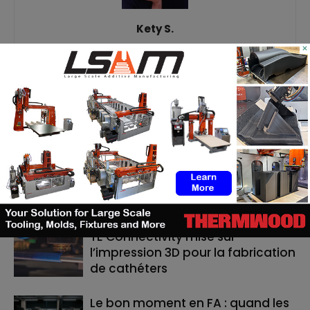
Kety S.
×
https://additive-talks.com/
RELATED ARTICLES
MORE FROM AUTHOR
ASTM prépare un cadre normatif
pour les pièces céramiques
imprimées en 3D
TE Connectivity mise sur
l’impression 3D pour la fabrication
de cathéters
Le bon moment en FA : quand les