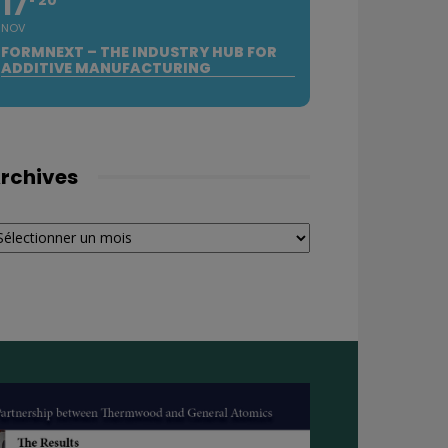
17
NOV
FORMNEXT – THE INDUSTRY HUB FOR
ADDITIVE MANUFACTURING
rchives
chives