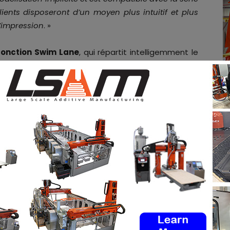
ients disposeront d’un moyen plus intuitif et plus
l’impression
. »
fonction Swim Lane
, qui répartit intelligemment le
e la plate-forme de construction. En empêchant les
ant les chevauchements pour une fusion complète, le
érence des pièces tout en réduisant les temps de
alement de l’intégration avec les flux de travail de
cilite le traitement des géométries complexes et
icacement, selon un communiqué de presse.
P
intègre un outil Inspector qui permet de vérifier en
configuration des tâches directement dans le flux de
e passer d’un environnement logiciel à un autre pour
à cette fonctionnalité basée sur les données, les
dre les problèmes potentiels avant le début de la
nt entièrement compatible avec toute la gamme de