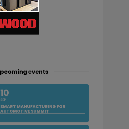
pcoming events
10
SEP
SMART MANUFACTURING FOR
AUTOMOTIVE SUMMIT