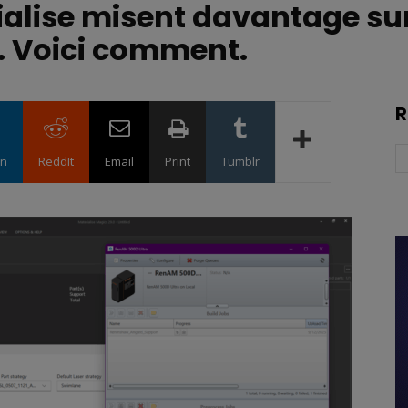
alise misent davantage sur 
l. Voici comment.
R
in
ReddIt
Email
Print
Tumblr