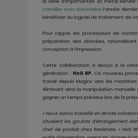
la série d’imprimantes 3D métal RenAM
travailler avec Materialise
l’année dernièr
bénéficier du logiciel de traitement de c
Pour rappel, les processeurs de constru
préparation des données, rationalisant 
conception à l’impression.
Cette collaboration a abouti à la créa
génération :
NxG BP.
Ce nouveau process
travail depuis Magics vers les machines
éliminant ainsi la manipulation manuelle 
gagner un temps précieux lors de la prép
«
Nous avons travaillé en étroite collabor
situaient les goulots d’étranglement dan
chef de produit chez Renishaw. «
NxG BP
outils d’inspection, prend en charge la m