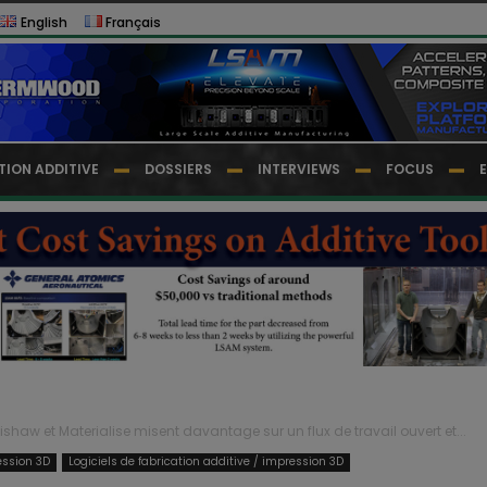
English
Français
TION ADDITIVE
DOSSIERS
INTERVIEWS
FOCUS
ishaw et Materialise misent davantage sur un flux de travail ouvert et...
ession 3D
Logiciels de fabrication additive / impression 3D