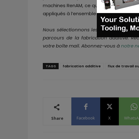
machines RenAM, ce qui garantit que les
appliqués à l’ensemble du parc installé d
Nous sélectionnons les informations im
parcours de la fabrication additive. R
votre boîte mail. Abonnez-vous à
notre n
TAGS
fabrication additive
flux de travail o
Facebook
X
WhatsA
Share