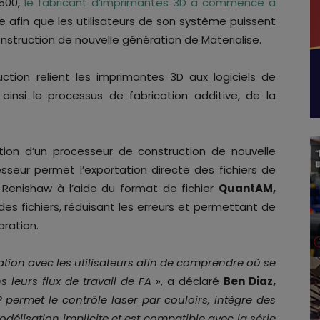
 500,
le fabricant d’imprimantes 3D a commencé à
e afin que les utilisateurs de son système puissent
onstruction de nouvelle génération de Materialise.
ction relient les imprimantes 3D aux logiciels de
ainsi le processus de fabrication additive, de la
tion d’un processeur de construction de nouvelle
eur permet l’exportation directe des fichiers de
 Renishaw à l’aide du format de fichier
QuantAM,
des fichiers, réduisant les erreurs et permettant de
aration.
ation avec les utilisateurs afin de comprendre où se
s leurs flux de travail de FA
», a déclaré
Ben Diaz,
 permet le contrôle laser par couloirs, intègre des
odélisation implicite et est compatible avec la série