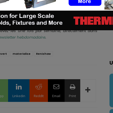
 avantages de cette nouvelle solution peuvent être
e Renishaw.
portantes pour vous aider à progresser dans votre
ecevez-les une fois par semaine, directement dans
ewsletter hebdomadaire
.
uvert
materialise
Renishaw
U
pp
Linkedin
ReddIt
Email
Print