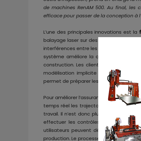
de machines RenAM 500. Au final, les cl
efficace pour passer de la conception à 
L’une des principales innovations est la
balayage laser sur des zones définies d
interférences entre les lasers et en gér
système améliore la qualité et la coh
construction. Les clients bénéficient ég
modélisation implicite nTop, ce qui fa
permet de préparer les tâches plus eff
Pour améliorer l’assurance qualité,
NxG B
temps réel les trajectoires laser et la 
travail. Il n’est donc plus nécessaire d
effectuer les contrôles qualité. Grâce 
utilisateurs peuvent détecter et résou
production. Le processeur est égaleme