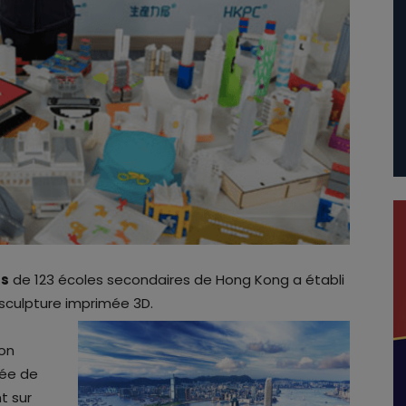
ts
de 123 écoles secondaires de Hong Kong a établi
 sculpture imprimée 3D.
ion
sée de
t sur