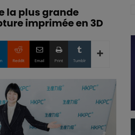
e la plus grande
pture imprimée en 3D
in
ReddIt
Email
Print
Tumblr