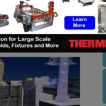
Hong Kong Productivity Council
, a expliqué:
n, ils ne [reproduisent pas seulement en vain ;] ils
de fonctionnalités. [A la fin de ce parcours],
imaient la technologie, ils aiment l’impression 3D.
U
participeront à des cours technologiques. »
ntiront le même enthousiasme et poursuivront une