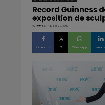
Record Guinness d
exposition de scul
By
Kety S.
-
juillet 22, 2017
Facebook
X
WhatsApp
Linked