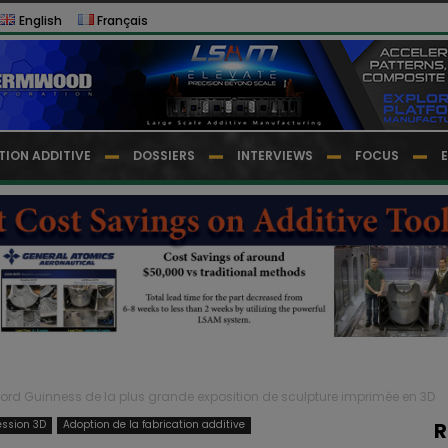
English
Français
TION ADDITIVE
DOSSIERS
INTERVIEWS
FOCUS
ord Guinness de la plus grande exposition de sculpture imprimée en 3D
ession 3D
Adoption de la fabrication additive
R