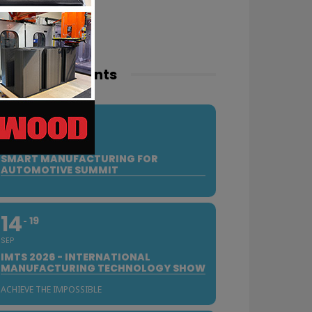
pcoming events
10
SEP
SMART MANUFACTURING FOR
AUTOMOTIVE SUMMIT
14
19
SEP
IMTS 2026 - INTERNATIONAL
MANUFACTURING TECHNOLOGY SHOW
ACHIEVE THE IMPOSSIBLE