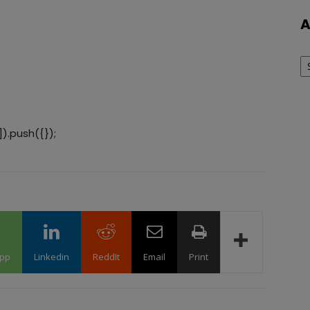
A
Ar
).push({});
pp
Linkedin
ReddIt
Email
Print