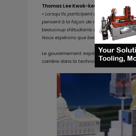
Thomas Lee Kwok-keung
, directeur du
« Lorsqu’ils participent à cette compétitio
pensent à la façon de redéfinir beaucoup 
beaucoup d’étudiants ont affirmé qu’ils a
Nous espérons que beaucoup d’étudiants 
Le gouvernement espère que d’autres se
carrière dans la technologie.