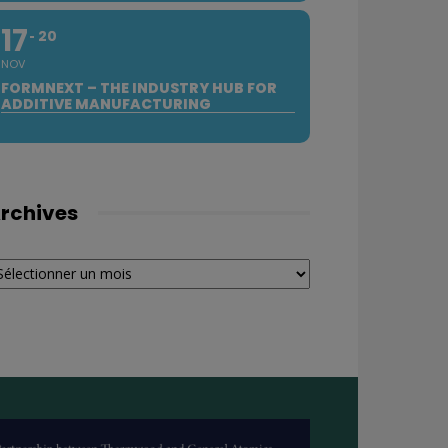
17
20
NOV
FORMNEXT – THE INDUSTRY HUB FOR
ADDITIVE MANUFACTURING
rchives
chives