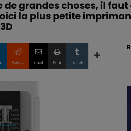
re de grandes choses, il faut
Voici la plus petite imprima
L3D
R
in
ReddIt
Email
Print
Tumblr