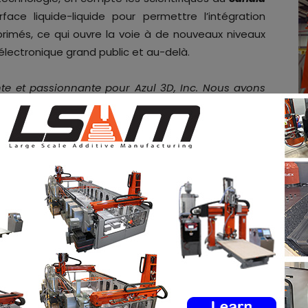
terface liquide-liquide pour permettre l’intégration
rimés, ce qui ouvre la voie à de nouveaux niveaux
’électronique grand public et au-delà.
e et passionnante pour Azul 3D, Inc. Nous avons
jamais commercialisée il y a quelques mois, et
etite imprimante. Parfois, pour faire de grandes
tes choses. Nous pensons que les percées dans la
s dans les matériaux. C’est exactement ce que
ment rapide de nouveaux matériaux, tandis que les
os plates-formes LAKE et OCEAN lorsque l’on passe
lique la
société
lors du lancement.
atuitement
les offres d’emploi de l’industrie de la FA
mploi
via notre tableau d’offres d’emploi. N’hésitez
ociaux et à vous inscrire à notre newsletter
dIn
&
Instagram
!