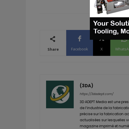
Facebook
X
WhatsA
Share
(3DA)
https://3dadept.com/
3D ADEPT Media est une pres
de l’industrie de la fabricat
précise sur la fabrication a
actualisées sur lesquelles 
magazine imprimé et numéri