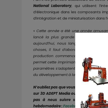
National Laboratory
, qui utilisent l’in
d’électronique dans les composants imp
d’intégration et de miniaturisation dans l
«
Cette année a été une année amusant
lancé la plus grande imprimante DLP 
aujourd’hui, nous lançons notre plus p
choses, il faut d’abord faire de peti
production commencent par des percée
permet cette imprimante : le développe
paramètres s’adaptent parfaitement à n
du développement à la production
», exp
N’oubliez pas que vous pouvez
poster gr
sur 3D ADEPT Media ou
rechercher un e
pas à nous suivre sur nos réseaux s
hebdomadaire :
Facebook
,
Twitter
,
Linke