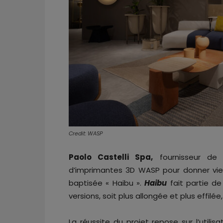
Credit: WASP
Paolo Castelli Spa,
fournisseur de m
d’imprimantes 3D WASP pour donner vi
baptisée « Haibu ».
Haibu
fait partie de
versions, soit plus allongée et plus effilée
La réussite du projet repose sur l’util