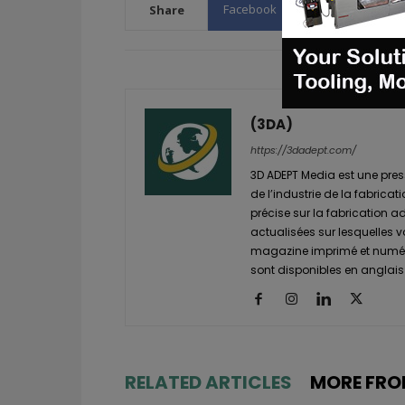
Facebook
X
WhatsA
Share
(3DA)
https://3dadept.com/
3D ADEPT Media est une pres
de l’industrie de la fabricat
précise sur la fabrication a
actualisées sur lesquelles 
magazine imprimé et numéri
sont disponibles en anglais 
RELATED ARTICLES
MORE FRO