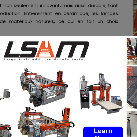
it non seulement innovant, mais aussi durable, tant
oduction. Entièrement en céramique, les lampes
de matériaux naturels, ce qui en fait un choix
atuitement
les offres d’emploi de l’industrie de la FA
mploi
via notre tableau d’offres d’emploi. N’hésitez
ociaux et à vous inscrire à notre newsletter
dIn
&
Instagram
!