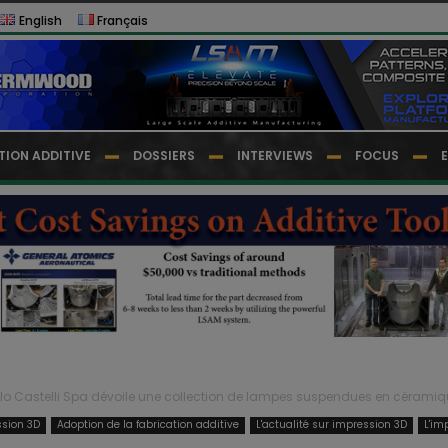
English
Français
TION ADDITIVE
DOSSIERS
INTERVIEWS
FOCUS
lo Castelli Spa dévoile une collection de lampes suspendues en céramiq
ssion 3D
Adoption de la fabrication additive
L'actualité sur impression 3D
L'im