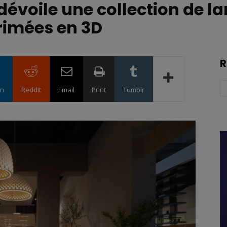
 dévoile une collection de
rimées en 3D
R
in
ReddIt
Email
Print
Tumblr