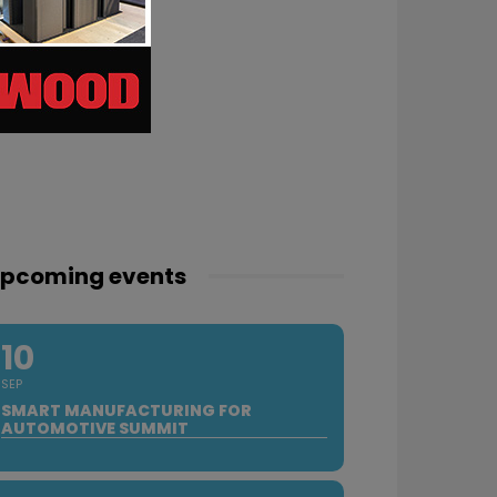
pcoming events
10
SEP
SMART MANUFACTURING FOR
AUTOMOTIVE SUMMIT