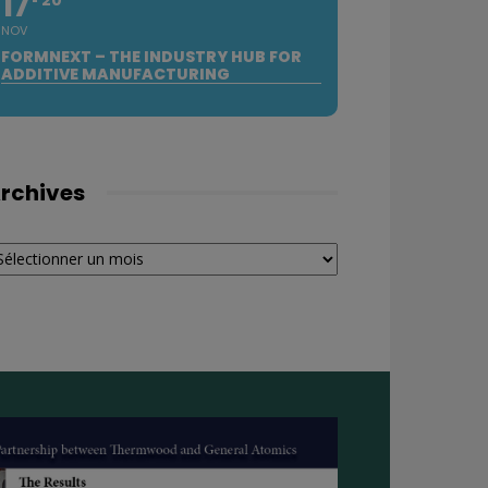
17
NOV
FORMNEXT – THE INDUSTRY HUB FOR
ADDITIVE MANUFACTURING
rchives
chives