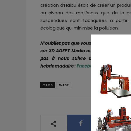
création d’Haibu était de créer un produ
au niveau des matériaux que de la pr
suspendues sont fabriquées à partir 
écologique qui minimise la pollution.
N’oubliez pas que vous pouvez
poster gr
sur 3D ADEPT Media ou
rechercher un e
pas à nous suivre sur nos réseaux s
hebdomadaire :
Facebook
,
Twitter
,
Linke
TAGS
WASP