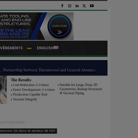
EVÉNEMENTS
ENGLISH
ue imprimées...
pression 3d dans le secteur de l'art