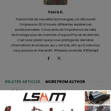
Yosra K.
Passionnée de nouvelles technologies, j’ai découvert
l’impression 3D à travers différentes expériences
professionnelles. Consciente de l’importance de cette
technologie pour les marchés d’aujourd’hui et de demain,
c’est avec plaisir que je vous partage les dernières
informations et analyses qui y ont trait, afin qu’à votre tour,
vous puissiez en tirer profit. #Restezconnectés #3DAdept
RELATED ARTICLES
MORE FROM AUTHOR
ASTM prépare un cadre normatif
×
pour les pièces céramiques
imprimées en 3D