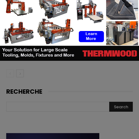
TE Connectivity mise sur
l’impression 3D pour la fabrication
de cathéters
Le bon moment en FA : quand les
fabricants de machines doivent
lancer, et quand les utilisateurs
doivent investir
RECHERCHE