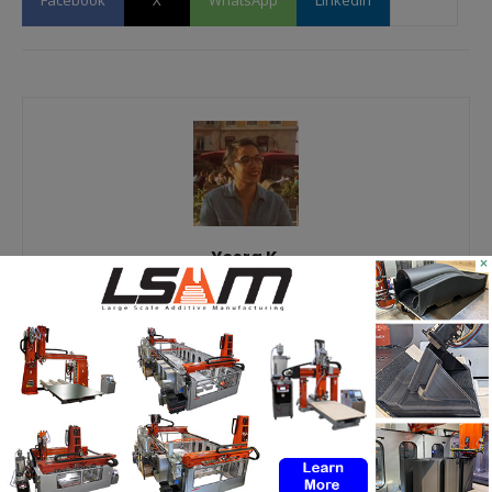
Facebook
X
WhatsApp
Linkedin
Yosra K.
×
Passionnée de nouvelles technologies, j’ai découvert
l’impression 3D à travers différentes expériences
professionnelles. Consciente de l’importance de cette
technologie pour les marchés d’aujourd’hui et de demain,
c’est avec plaisir que je vous partage les dernières
informations et analyses qui y ont trait, afin qu’à votre tour,
vous puissiez en tirer profit. #Restezconnectés #3DAdept