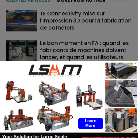
RELATED ARTICLES
MORE FROM AUTHOR
TE Connectivity mise sur
l’impression 3D pour la fabrication
de cathéters
Le bon moment en FA : quand les
fabricants de machines doivent
lancer, et quand les utilisateurs
×
doivent investir
Cavan Sullivan inaugure les
toutes premières chaussures de
football adidas imprimées en 3D
RECHERCHE