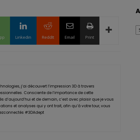
A
Ar
pp
Linkedin
ReddIt
Email
Print
nologies, j’ai découvert l’impression 3D à travers
essionnelles. Consciente de l’importance de cette
s d’aujourd’hui et de demain, c’est avec plaisir que je vous
tions et analyses qui y ont trait, afin qu’à votre tour, vous
Restezconnectés #3DAdept