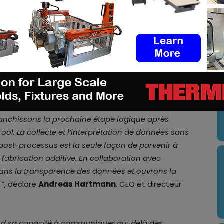
nées des machines de FA et gère la géométrie
iquement ces informations à Solukon, ce qui évite
rger ces informations séparément. Les informations
ce existant d’aMES pour assurer une traçabilité de
U
 ont pour objectif d’intégrer la création
kon dans Authentise aMES afin d’aider les
 poudrage automatisé optimal pour leur application
n communiqué de presse.
ranchissons la prochaine étape logique après
Tool. La collecte et l’interprétation de données sans
u post-processus est la seule façon de parvenir à
 fabrication additive. En collaboration avec
ans la transparence des données et ouvrons la
 “, déclare
Andreas Hartmann
, CEO et directeur
tend sa capacité à communiquer au-delà des