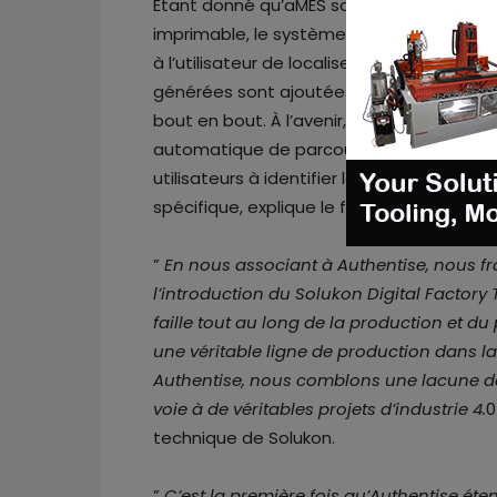
Étant donné qu’aMES saisit déjà les don
imprimable, le système transmet automat
à l’utilisateur de localiser et de télécha
générées sont ajoutées au rapport de piè
bout en bout. À l’avenir, les deux sociétés
automatique de parcours d’outils de Solu
utilisateurs à identifier le processus de
spécifique, explique le fabricant dans u
”
En nous associant à Authentise, nous f
l’introduction du Solukon Digital Factory 
faille tout au long de la production et d
une véritable ligne de production dans la
Authentise, nous comblons une lacune d
voie à de véritables projets d’industrie 4.
0
technique de Solukon.
”
C’est la première fois qu’Authentise é