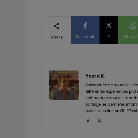
Facebook
X
WhatsA
Share
Yosra K.
Passionnée de nouvelles tech
différentes expériences prof
technologie pour les marché
partage les dernières informa
puissiez en tirer profit. #