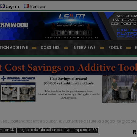
English
Français
TION ADDITIVE
DOSSIERS
INTERVIEWS
FOCUS
veau partenariat entre Solukon et Authentise assure la traçabilité globale
ession 3D
Logiciels de fabrication additive / impression 3D
R