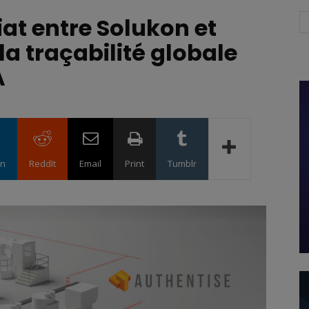
at entre Solukon et
la traçabilité globale
A
in
ReddIt
Email
Print
Tumblr