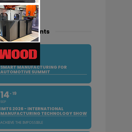
pcoming events
10
SEP
SMART MANUFACTURING FOR
AUTOMOTIVE SUMMIT
14
19
SEP
IMTS 2026 - INTERNATIONAL
MANUFACTURING TECHNOLOGY SHOW
ACHIEVE THE IMPOSSIBLE