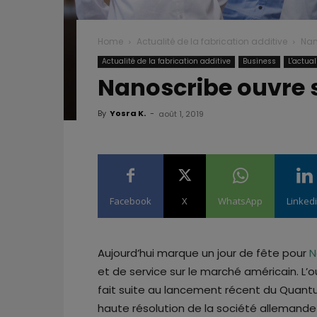
Home
Actualité de la fabrication additive
Nan
Actualité de la fabrication additive
Business
L'actua
Nanoscribe ouvre 
By
Yosra K.
-
août 1, 2019
Facebook
X
WhatsApp
Linked
Aujourd’hui marque un jour de fête pour
N
et de service sur le marché américain. L’
fait suite au lancement récent du Quant
haute résolution de la société allemande 