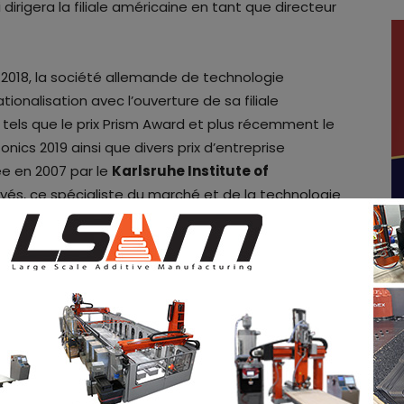
i dirigera la filiale américaine en tant que directeur
n 2018, la société allemande de technologie
ionalisation avec l’ouverture de sa filiale
 tels que le prix Prism Award et plus récemment le
onics 2019 ainsi que divers prix d’entreprise
ée en 2007 par le
Karlsruhe Institute of
yés, ce spécialiste du marché et de la technologie
 a l’intention de se concentrer de plus en plus sur
e dans le futur.
es d’emploi
sur 3D ADEPT Media. Pour des
 3D, abonnez-vous à notre newsletter et suivez-
Twitter
,
LinkedIn
&
Instagram
!
Vous souhaitez-vous
 figurer dans le prochain numéro de notre
 email à
contact@3dadept.com