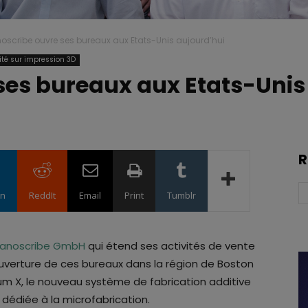
oscribe ouvre ses bureaux aux Etats-Unis aujourd’hui
lité sur impression 3D
ses bureaux aux Etats-Unis
R
in
ReddIt
Email
Print
Tumblr
anoscribe GmbH
qui étend ses activités de vente
ouverture de ces bureaux dans la région de Boston
um X, le nouveau système de fabrication additive
dédiée à la microfabrication.