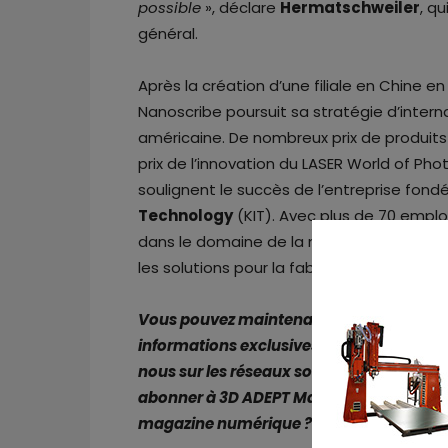
possible
», déclare
Hermatschweiler
, qu
général.
Après la création d’une filiale en Chine e
Nanoscribe poursuit sa stratégie d’internat
américaine. De nombreux prix de produits
prix de l’innovation du LASER World of Phot
soulignent le succès de l’entreprise fond
Technology
(KIT). Avec plus de 70 emplo
dans le domaine de la microfabrication 3D
les solutions pour la fabrication industriell
Vous pouvez maintenant poster
vos offr
informations exclusives sur l’impression
nous sur les réseaux sociaux :
Facebook
,
abonner à 3D ADEPT Mag ? Ou vous voulez
magazine numérique ? Envoyez-nous un