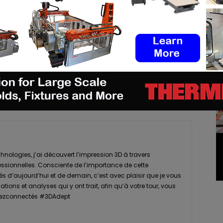
pp
Linkedin
ReddIt
Email
Print
nologies, j’ai découvert l’impression 3D à travers
essionnelles. Consciente de l’importance de cette
s d’aujourd’hui et de demain, c’est avec plaisir que je vous
tions et analyses qui y ont trait, afin qu’à votre tour, vous
Restezconnectés #3DAdept