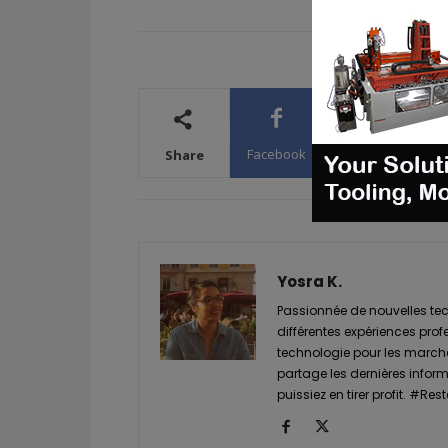
Facebook
X
WhatsA
Share
Yosra K.
Passionnée de nouvelles tech
différentes expériences prof
technologie pour les marché
partage les dernières informa
puissiez en tirer profit. #