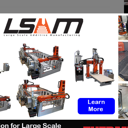
pp
Linkedin
ReddIt
Email
Print
M AUTHOR