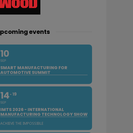
pcoming events
10
SEP
SMART MANUFACTURING FOR
AUTOMOTIVE SUMMIT
14
19
SEP
IMTS 2026 - INTERNATIONAL
MANUFACTURING TECHNOLOGY SHOW
ACHIEVE THE IMPOSSIBLE