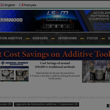
English
Français
TION ADDITIVE
DOSSIERS
INTERVIEWS
FOCUS
erialise lance une plateforme logicielle ouverte pour gérer le processus de
ession 3D
Logiciels de fabrication additive / impression 3D
R