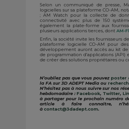
Selon un communiqué de presse, Mater
logicielles sur sa plateforme CO-AM, n
; AM Watch pour la collecte de donné
connectivité avec plus de 150 système
également la plate-forme aux fourniss
plusieurs applications tierces, dont
AM-F
Enfin, la société invite les fournisseurs 
plateforme logicielle CO-AM pour des 
développement auront accès au kit de 
de programmation d’applications (API) e
de créer des solutions propriétaires ou 
N’oubliez pas que vous pouvez
poster 
la FA sur 3D ADEPT Media ou
recherch
N’hésitez pas à nous suivre sur nos rés
hebdomadaire :
Facebook
,
Twitter
,
Li
à partager pour le prochain numéro d
article à faire connaître, n
à
contact@3dadept.com
.