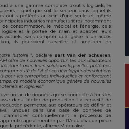
loud à une gamme complète d’outils logiciels, le
sateurs – quel que soit le secteur dans lequel ils
leurs outils préférés au sein d’une seule et même
 principales industries manufacturières, notamment
its de consommation, le médical et l’énergie, cela
ns logicielles à portée de main et adapter leurs
ins actuels. Sans compter que, grâce à un accès
on, ils pourraient surveiller et améliorer en
otre histoire
“, déclare
Bart Van der Schueren
,
AM offre de nouvelles opportunités aux utilisateurs
écédent avec leurs solutions logicielles préférées.
a communauté de FA de co-développer des solutions
s pour les entreprises individuelles et renforceront
 temps, ce modèle économique génère de nouvelles
tériels et logiciels
.”
uve un lac de données qui se connecte à tous les
passe dans l’atelier de production. La capacité de
 production permettra aux opérateurs de définir et
travail uniques dans une base de données de
a d’améliorer continuellement le processus de
’apprentissage alimentée par l’IA où chaque pièce
que la précédente, affirme Materialise.