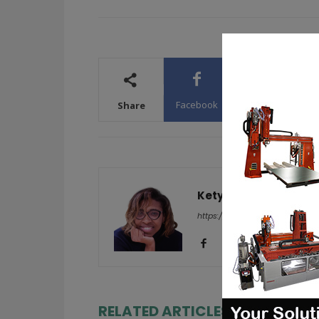
Facebook
X
WhatsA
Share
Kety S.
https://additive-talks.com/
RELATED ARTICLES
MORE FRO