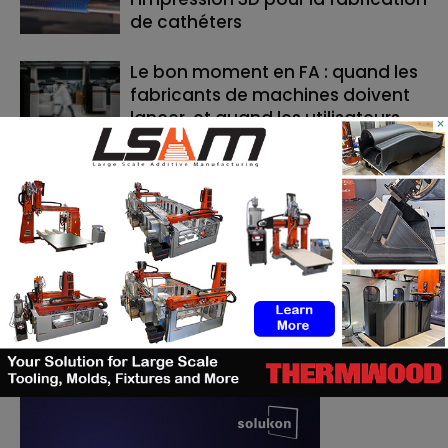
de cathéters
Le bon moment en FA : quand les
fabricants de machines doivent
lancer, et quand les utilisateurs
×
doivent investir
RECHERCHE