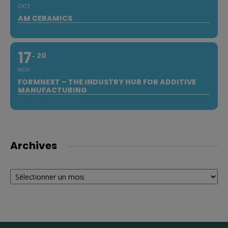
OCT
AM CERAMICS
17
20
NOV
FORMNEXT – THE INDUSTRY HUB FOR ADDITIVE
MANUFACTURING
Archives
Archives