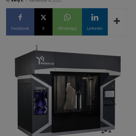
By
Kety S.
-
décembre 14, 2022
Facebook
X
WhatsApp
Linkedin