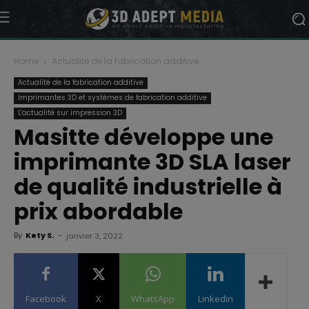
Home
Actualité de la fabrication additive
Actualité de la fabrication additive
Imprimantes 3D et systèmes de fabrication additive
L'actualité sur impression 3D
Masitte développe une
imprimante 3D SLA laser
de qualité industrielle à
prix abordable
By
Kety S.
-
janvier 3, 2022
Facebook
X
WhatsApp
Linkedin