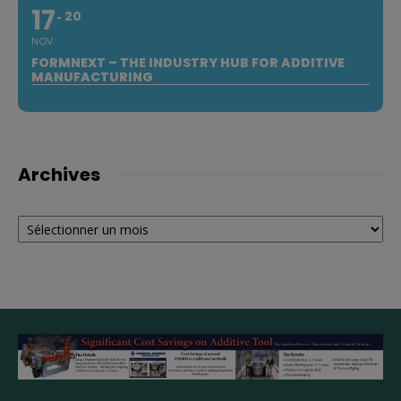
17
20
NOV
FORMNEXT – THE INDUSTRY HUB FOR ADDITIVE
MANUFACTURING
Archives
Archives