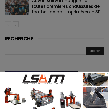
Cavan Sullivan inaugure les
toutes premières chaussures de
football adidas imprimées en 3D
RECHERCHE
×