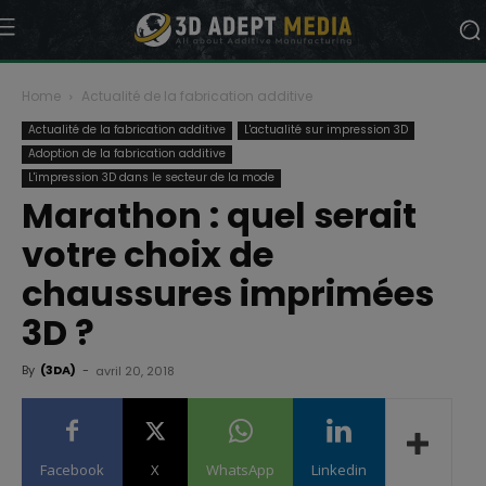
Home
Actualité de la fabrication additive
Actualité de la fabrication additive
L'actualité sur impression 3D
Adoption de la fabrication additive
L'impression 3D dans le secteur de la mode
Marathon : quel serait
votre choix de
chaussures imprimées
3D ?
By
(3DA)
-
avril 20, 2018
Facebook
X
WhatsApp
Linkedin