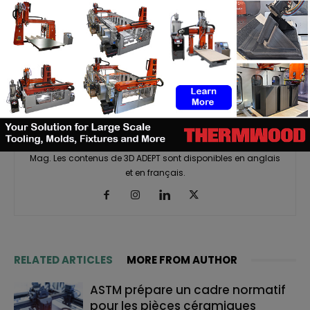
(3DA)
https://3dadept.com/
3D ADEPT Media est une presse spécialisée qui suit et
analyse les dernières tendances de l’industrie de la
fabrication additive (FA). En tant que ressource de haute
qualité et précise sur la fabrication additive, nous sommes
fiers de fournir des informations actualisées sur lesquelles
vous pouvez compter grâce à notre média en ligne et à
notre magazine imprimé et numérique interactif 3D ADEPT
Mag. Les contenus de 3D ADEPT sont disponibles en anglais
et en français.
RELATED ARTICLES
MORE FROM AUTHOR
ASTM prépare un cadre normatif
pour les pièces céramiques