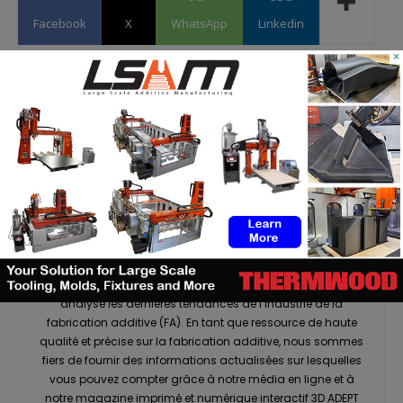
Facebook
X
WhatsApp
Linkedin
×
(3DA)
https://3dadept.com/
3D ADEPT Media est une presse spécialisée qui suit et
analyse les dernières tendances de l’industrie de la
fabrication additive (FA). En tant que ressource de haute
qualité et précise sur la fabrication additive, nous sommes
fiers de fournir des informations actualisées sur lesquelles
vous pouvez compter grâce à notre média en ligne et à
notre magazine imprimé et numérique interactif 3D ADEPT