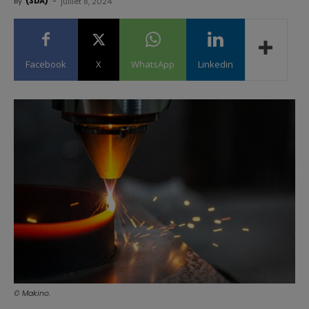
By
(3DA)
-
juillet 8, 2024
Facebook
X
WhatsApp
Linkedin
© Makino.