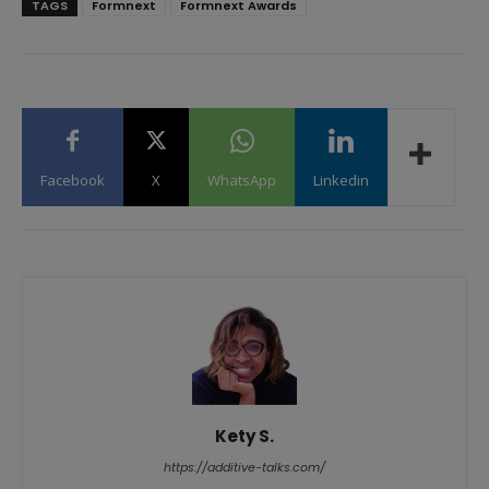
TAGS
Formnext
Formnext Awards
Facebook
X
WhatsApp
Linkedin
Kety S.
https://additive-talks.com/