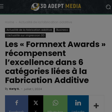
Home
Actualité de la fabrication additive
Actualité de la fabrication additive
Business
L'actualité sur impression 3D
Les « Formnext Awards »
récompensent
l’excellence dans 6
catégories liées à la
Fabrication Additive
By
Kety S.
-
juillet 1, 2024
Facebook
X
WhatsApp
Linkedin