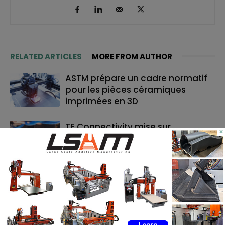
RELATED ARTICLES
MORE FROM AUTHOR
ASTM prépare un cadre normatif
pour les pièces céramiques
imprimées en 3D
TE Connectivity mise sur
×
l’impression 3D pour la fabrication
de cathéters
Le bon moment en FA : quand les
fabricants de machines doivent
lancer, et quand les utilisateurs
doivent investir