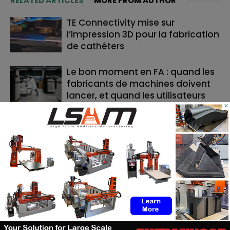
RELATED ARTICLES
MORE FROM AUTHOR
TE Connectivity mise sur
l’impression 3D pour la fabrication
de cathéters
Le bon moment en FA : quand les
fabricants de machines doivent
lancer, et quand les utilisateurs
×
doivent investir
Cavan Sullivan inaugure les
toutes premières chaussures de
football adidas imprimées en 3D
RECHERCHE