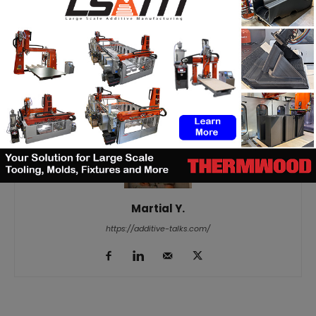
Facebook
X
WhatsApp
Linkedin
Martial Y.
https://additive-talks.com/