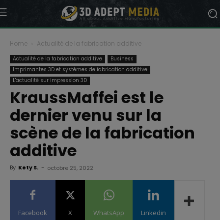
Home
Actualité de la fabrication additive
Actualité de la fabrication additive
Business
Imprimantes 3D et systèmes de fabrication additive
L'actualité sur impression 3D
KraussMaffei est le
dernier venu sur la
scène de la fabrication
additive
By
Kety S.
-
octobre 25, 2022
Facebook
X
WhatsApp
Linkedin