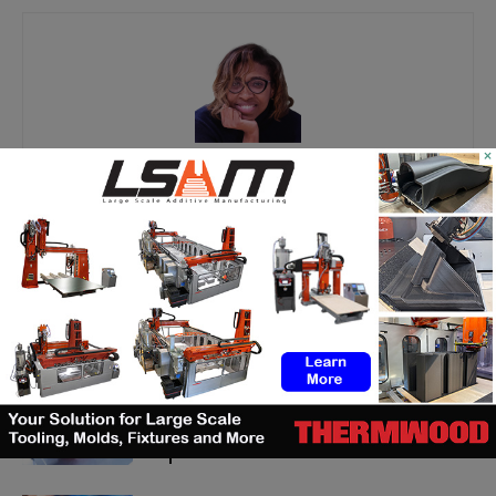
×
Kety S.
https://additive-talks.com/
RELATED ARTICLES
MORE FROM AUTHOR
ASTM prépare un cadre normatif
pour les pièces céramiques
imprimées en 3D