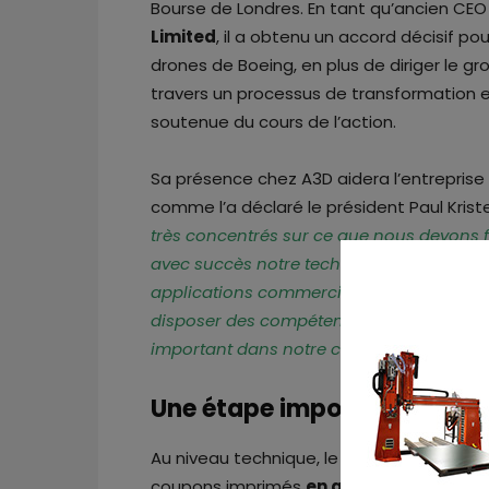
Bourse de Londres. En tant qu’ancien CEO
Limited
, il a obtenu un accord décisif pou
drones de Boeing, en plus de diriger le g
travers un processus de transformation e
soutenue du cours de l’action.
Sa présence chez A3D aidera l’entreprise
comme l’a déclaré le président Paul Krist
très concentrés sur ce que nous devons f
avec succès notre technologie d’impressi
applications commerciales à grande échell
disposer des compétences et de l’expér
important dans notre croissance en tant 
Une étape importante vers 
Au niveau technique, le fabricant de l’im
coupons imprimés
en acier inoxydable 