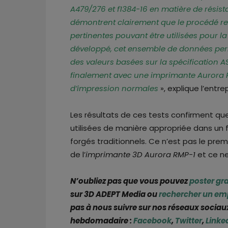
A479/276 et f1384-16 en matière de résista
démontrent clairement que le procédé re
pertinentes pouvant être utilisées pour l
développé, cet ensemble de données perme
des valeurs basées sur la spécification 
finalement avec une imprimante Aurora R
d’impression normales
», explique l’entrep
Les résultats de ces tests confirment q
utilisées de manière appropriée dans un 
forgés traditionnels. Ce n’est pas le pre
de l’
imprimante 3D Aurora RMP-1
et ce n
N’oubliez pas que vous pouvez
poster gr
sur 3D ADEPT Media ou
rechercher un em
pas à nous suivre sur nos réseaux sociaux
hebdomadaire :
Facebook
,
Twitter
,
Linke