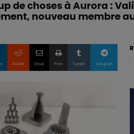
up de choses à Aurora : Val
ement, nouveau membre au
R
in
ReddIt
Email
Print
Tumblr
Telegram