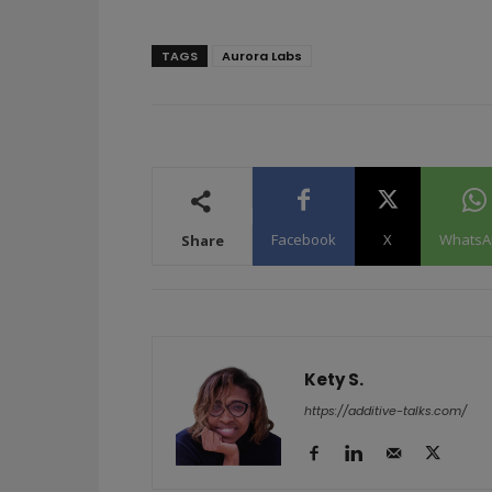
TAGS
Aurora Labs
Facebook
X
WhatsA
Share
Kety S.
https://additive-talks.com/