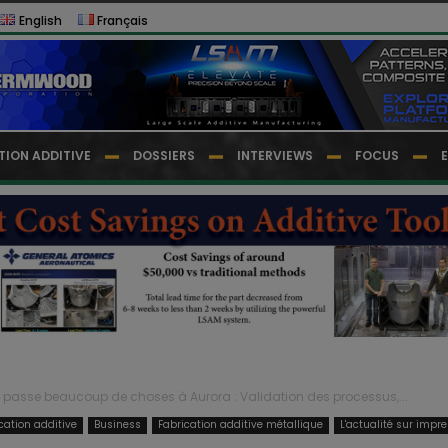
English
Français
TION ADDITIVE
DOSSIERS
INTERVIEWS
FOCUS
se passe beaucoup de choses à Aurora : Validation des processus,...
cation additive
Business
Fabrication additive métallique
L'actualité sur impr