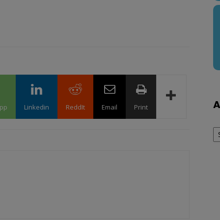
A
pp
Linkedin
ReddIt
Email
Print
Ar