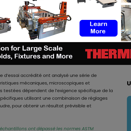
th, sur la technologie brevetée d’impression
ociété.
de production est réalisé sur sa technologie MCP™.
éjà démontré que sa technologie peut imprimer à
ette validation externe ne fait pas que donner plus
e, elle permet également au fabricant d’améliorer
opriétés des paramètres de la machine.
re d’essai accrédité ont analysé une série de
U
ristiques mécaniques, microscopiques et
es testées dépendent de l’exigence spécifique de la
spécifiques utilisant une combinaison de réglages
re, pour obtenir un résultat prévisible et
s échantillons ont dépassé les normes ASTM