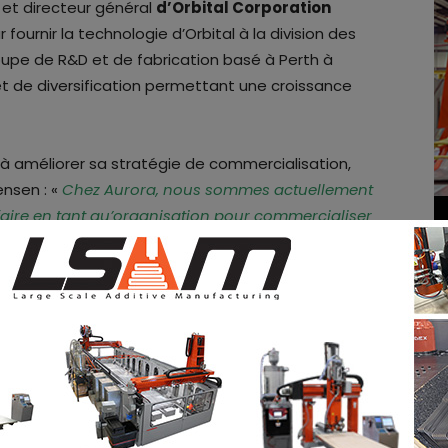
 et directeur général
d’Orbital Corporation
r fournir la technologie d’Orbital à la division des
roupe de R&D et de fabrication basé à Perth à
t de diversification permettant une croissance
 à améliorer sa stratégie de commercialisation,
ensen : «
Chez Aurora, nous sommes actuellement
aire en tant qu’organisation pour commercialiser
on 3D métallique, en particulier dans les
e. Nous avons identifié que l’entreprise doit
ience nécessaires pour soutenir ce changement
qu’entreprise
».
la validation des processus
primante RMP1 Beta a testé des échantillons de
316L
. Ces tests ont été effectués dans un