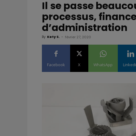
Il se passe beauco
processus, financ
d’administration
By
Kety S.
-
février 27, 2020
Facebook
X
WhatsApp
Linked