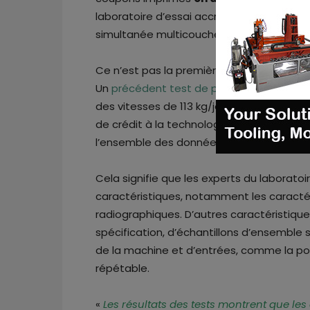
laboratoire d’essai accrédité NATA* à Per
simultanée multicouche (“MCP™”) de la s
Ce n’est pas la première fois qu’un test 
Un
précédent test de production
avait d
des vitesses de 113 kg/jour. Cette fois, c
de crédit à la technologie de l’entrepris
l’ensemble des données relatives aux pr
Cela signifie que les experts du laboratoi
caractéristiques, notamment les caracté
radiographiques. D’autres caractéristiqu
spécification, d’échantillons d’ensemble 
de la machine et d’entrées, comme la poud
répétable.
«
Les résultats des tests montrent que le