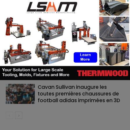
×
RELATED ARTICLES
MORE FROM AUTHOR
TE Connectivity mise sur
l’impression 3D pour la fabrication
de cathéters
Le bon moment en FA : quand les
fabricants de machines doivent
lancer, et quand les utilisateurs
doivent investir
Cavan Sullivan inaugure les
toutes premières chaussures de
football adidas imprimées en 3D