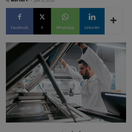
By
Martial Y.
-
juin 10, 2020
Facebook
X
WhatsApp
Linkedin